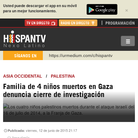
Usted puede descargar el app en su móvil
×
para un mejor funcionamiento.
PROGRAMACIÓN
TV EN DIRECTO
RADIO EN DIRECTO
https://urmedium.com/c/hispantv
SÍGANOS EN
WhatsApp y Viber: +98 921 79 29 404
Instagram como: hispan_tv
ASIA OCCIDENTAL
/
PALESTINA
https://www.facebook.com/Nexolatino.Canal
Familia de 4 niños muertos en Gaza
https://www.youtube.com/@nexo_latino
denuncia cierre de investigación
http://twitter.com/nexo_latino
https://t.me/hispantvcanal
viernes, 12 de junio de 2015 21:17
Publicada:
Imprimir