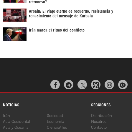
retroceso?
Arbaín: El viaje eterno de recuerdo, resistencia y
renacimiento del mensaje de Karbala
Irán marca el ritmo del conflicto



NOTICIAS
SECCIONES
Irán
Sociedad
Distribución
Asia Occidental
Economía
Nosotros
Asia y Oceanía
Ciencia/Tec
Contacto