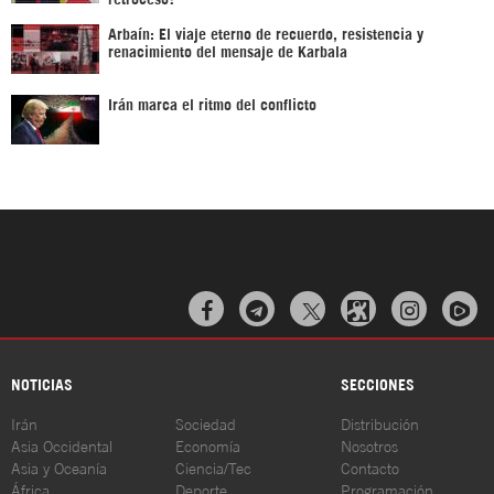
Arbaín: El viaje eterno de recuerdo, resistencia y
renacimiento del mensaje de Karbala
Irán marca el ritmo del conflicto



NOTICIAS
SECCIONES
Irán
Sociedad
Distribución
Asia Occidental
Economía
Nosotros
Asia y Oceanía
Ciencia/Tec
Contacto
África
Deporte
Programación