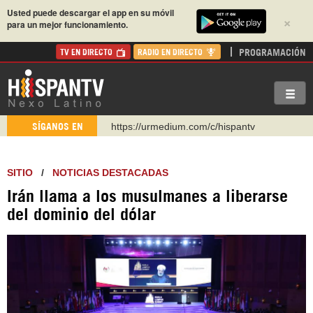
Usted puede descargar el app en su móvil
×
para un mejor funcionamiento.
PROGRAMACIÓN
TV EN DIRECTO
RADIO EN DIRECTO
https://urmedium.com/c/hispantv
SÍGANOS EN
WhatsApp y Viber: +98 921 79 29 404
Instagram como: hispan_tv
SITIO
/
NOTICIAS DESTACADAS
https://www.facebook.com/Nexolatino.Canal
Irán llama a los musulmanes a liberarse
https://www.youtube.com/@nexo_latino
del dominio del dólar
http://twitter.com/nexo_latino
https://t.me/hispantvcanal