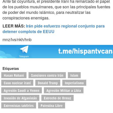
Ante tal coyuntura, el presidente iraní ha remarcado el papel
de los pueblos musulmanes, que son las principales fuentes
de poder del mundo islámico, para neutralizar las
conspiraciones enemigas.
LEER MÁS:
Irán pide esfuerzo regional conjunto para
detener complots de EEUU
mnz/lvs/nkh/hnb
Etiquetas
Hasan Rohani
Sanciones contra Irán
Islam
Caso nuclear iraní
Donald Trump
Imperialismo
Agresión Saudí a Yemen
Agresión Militar a Libia
Invasión de Afganistán
Estrecho de Ormuz
Extremistas takfiríes
Palestina Libre