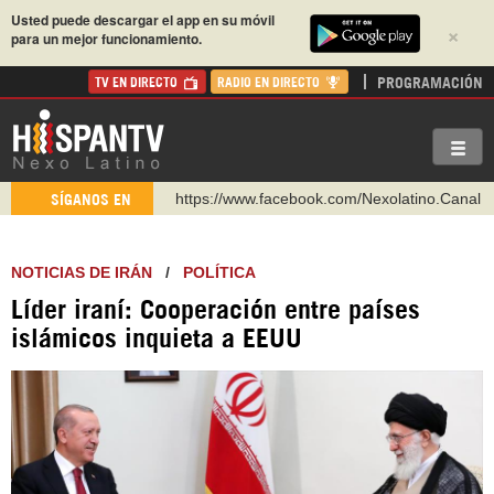
Usted puede descargar el app en su móvil
×
para un mejor funcionamiento.
PROGRAMACIÓN
TV EN DIRECTO
RADIO EN DIRECTO
https://www.facebook.com/Nexolatino.Canal
SÍGANOS EN
https://www.youtube.com/@nexo_latino
http://twitter.com/nexo_latino
NOTICIAS DE IRÁN
/
POLÍTICA
https://t.me/hispantvcanal
Líder iraní: Cooperación entre países
https://urmedium.com/c/hispantv
islámicos inquieta a EEUU
WhatsApp y Viber: +98 921 79 29 404
Instagram como: hispan_tv