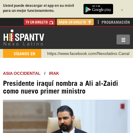
Usted puede descargar el app en su móvil
×
para un mejor funcionamiento.
PROGRAMACIÓN
TV EN DIRECTO
RADIO EN DIRECTO
https://www.facebook.com/Nexolatino.Canal
SÍGANOS EN
https://www.youtube.com/@nexo_latino
http://twitter.com/nexo_latino
ASIA OCCIDENTAL
/
IRAK
https://t.me/hispantvcanal
Presidente iraquí nombra a Ali al-Zaidi
https://urmedium.com/c/hispantv
como nuevo primer ministro
WhatsApp y Viber: +98 921 79 29 404
Instagram como: hispan_tv