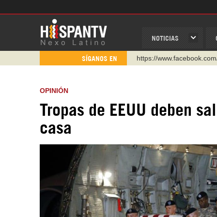
NOTICIAS
https://www.youtube.com/
SÍGANOS EN
http://twitter.com/nexo_lat
https://t.me/hispantvcanal
OPINIÓN
https://urmedium.com/c/h
Tropas de EEUU deben sali
WhatsApp y Viber: +98 92
casa
Instagram como: hispan_t
https://www.facebook.com