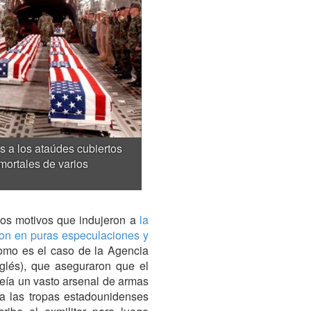
s a los ataúdes cubiertos
mortales de varios
os motivos que indujeron a
la
ron en puras especulaciones y
omo es el caso de la Agencia
nglés), que aseguraron que el
eía un vasto arsenal de armas
ra las tropas estadounidenses