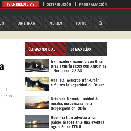
TV EN DIRECTO
DISTRIBUCIÓN
PROGRAMACIÓN
HispanTV
OS
CINE IRANÍ
SERIES
FOTOS
ÚLTIMAS NOTICIAS
LO MÁS LEÍDO
Irán acelera acuerdo con Omán;
a
Brasil enfría lazos con Argentina
- Noticiero: 22:30
Analista: acuerdo Irán-Omán
refuerza la seguridad en Ormuz
0 11:41
020 14:40
Crisis de Ucrania; unidad de
misiles norcoreana será
desplegada en Rusia
Reuters: Irán advirtió a los
países árabes ante una eventual
agresión de EEUU