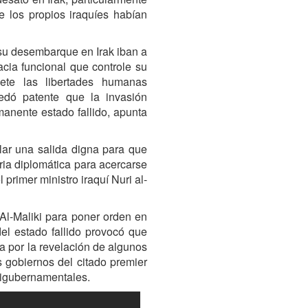
e los propios iraquíes habían
su desembarque en Irak iban a
cia funcional que controle su
pete las libertades humanas
edó patente que la invasión
manente estado fallido, apunta
lar una salida digna para que
ria diplomática para acercarse
 primer ministro iraquí Nuri al-
Al-Maliki para poner orden en
el estado fallido provocó que
a por la revelación de algunos
s gobiernos del citado premier
tigubernamentales.