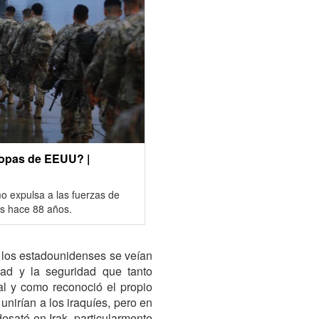
tropas de EEUU? |
ómo expulsa a las fuerzas de
os hace 88 años.
 los estadounidenses se veían
dad y la seguridad que tanto
tal y como reconoció el propio
nirían a los iraquíes, pero en
desató en Irak, particularmente