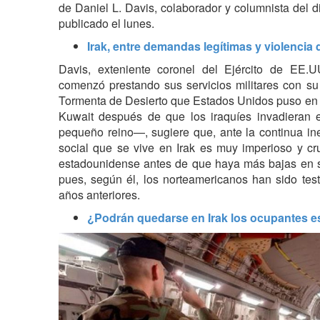
de Daniel L. Davis, colaborador y columnista del 
publicado el lunes.
Irak, entre demandas legítimas y violencia 
Davis, exteniente coronel del Ejército de EE.
comenzó prestando sus servicios militares con su
Tormenta de Desierto que Estados Unidos puso en 
Kuwait después de que los iraquíes invadieran e
pequeño reino—, sugiere que, ante la continua ines
social que se vive en Irak es muy imperioso y cruci
estadounidense antes de que haya más bajas en sus
pues, según él, los norteamericanos han sido te
años anteriores.
¿Podrán quedarse en Irak los ocupantes 