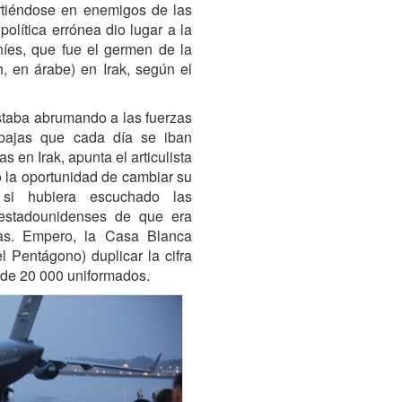
irtiéndose en enemigos de las
olítica errónea dio lugar a la
níes, que fue el germen de la
h, en árabe) en Irak, según el
staba abrumando a las fuerzas
 bajas que cada día se iban
 en Irak, apunta el articulista
 la oportunidad de cambiar su
 si hubiera escuchado las
 estadounidenses de que era
pas. Empero, la Casa Blanca
 Pentágono) duplicar la cifra
l de 20 000 uniformados.