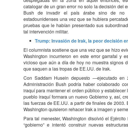
desplegadas en la zona en aquel entonces, escr
catalogar de un gran error no solo la decisión del
Bush de invadir el país árabe sino de no r
estadounidenses una vez que se hubiera percatado 
pruebas que le habían presentado sus subordinad
tal intervención militar.
Trump: Invasión de Irak, la peor decisión e
El columnista sostiene que una vez que se hizo ev
Washington incurrieron en este error garrafal y e
vicioso que aún a día de hoy no muestra signos d
que saquen a las tropas de EE.UU. de Irak.
Con Saddam Husein depuesto —ejecutado en 20
Administración Bush podría haber colaborado con
iraquí para mantener el orden público y establecer 
pueblo iraquí formara un nuevo Gobierno y, así, cre
las fuerzas de EE.UU. a partir de finales de 2003
Washington quisieron rehacer Irak a imagen y sem
Para tal menester, Washington disolvió el Ejército 
“gobierno” e intentó construir nuevas estructur