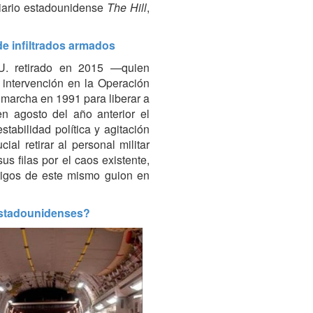
diario estadounidense
The Hill
,
de infiltrados armados
UU. retirado en 2015 —quien
 intervención en la Operación
marcha en 1991 para liberar a
n agosto del año anterior el
tabilidad política y agitación
al retirar al personal militar
 filas por el caos existente,
stigos de este mismo guion en
estadounidenses?