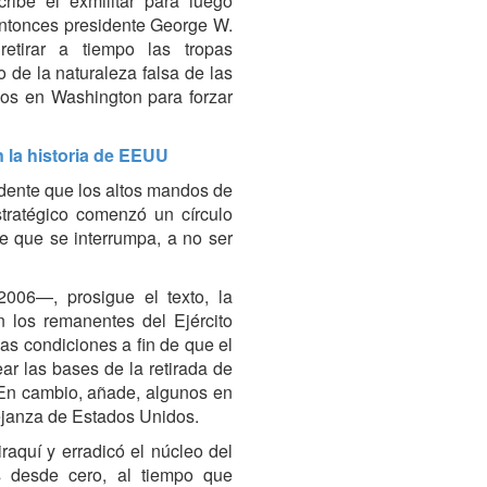
ibe el exmilitar para luego
 entonces presidente George W.
etirar a tiempo las tropas
de la naturaleza falsa de las
os en Washington para forzar
n la historia de EEUU
idente que los altos mandos de
stratégico comenzó un círculo
e que se interrumpa, a no ser
06—, prosigue el texto, la
 los remanentes del Ejército
las condiciones a fin de que el
ar las bases de la retirada de
. En cambio, añade, algunos en
ejanza de Estados Unidos.
iraquí y erradicó el núcleo del
as desde cero, al tiempo que