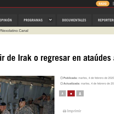
RADIO
OPINIÓN
PROGRAMAS
DOCUMENTALES
REPORTER
@nexo_latino
ino
ispantv
r de Irak o regresar en ataúdes 
1 79 29 404
v
/Nexolatino.Canal
martes, 4 de febrero de 202
Publicada:
martes, 4 de febrero de 2
Actualizada:
•
A
A
Imprimir