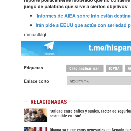
juego de palabras que sirve a ciertos objetivos”
.
‘Informes de AIEA sobre Irán están destin
Irán pide a EEUU que actúe con seriedad p
mmo/ctl/tqi
Etiquetas
Caso nuclear iraní
JCPOA
A
Enlace corto
RELACIONADAS
‘Unidad entre chiíes y suníes, factor de segurid
sostenible en Irán’
Obama ya tiene votos necesarios en Senado par