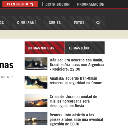
TV EN DIRECTO
DISTRIBUCIÓN
PROGRAMACIÓN
HispanTV
OS
CINE IRANÍ
SERIES
FOTOS
ÚLTIMAS NOTICIAS
LO MÁS LEÍDO
Irán acelera acuerdo con Omán;
rnas
Brasil enfría lazos con Argentina
- Noticiero: 22:30
 2022 6:07
Analista: acuerdo Irán-Omán
refuerza la seguridad en Ormuz
Crisis de Ucrania; unidad de
misiles norcoreana será
desplegada en Rusia
Reuters: Irán advirtió a los
países árabes ante una eventual
agresión de EEUU