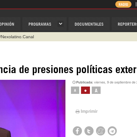
RADIO
OPINIÓN
PROGRAMAS
DOCUMENTALES
REPORTER
@nexo_latino
ino
ispantv
encia de presiones políticas exte
1 79 29 404
viernes, 9 de septiembre de
Publicada:
v
•
A
A
/Nexolatino.Canal
Imprimir