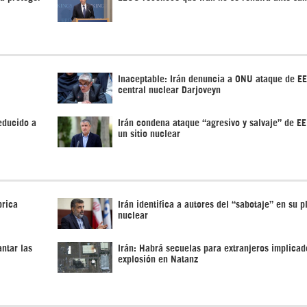
Inaceptable: Irán denuncia a ONU ataque de E
central nuclear Darjoveyn
educido a
Irán condena ataque “agresivo y salvaje” de E
un sitio nuclear
brica
Irán identifica a autores del “sabotaje” en su p
nuclear
ntar las
Irán: Habrá secuelas para extranjeros implicad
explosión en Natanz