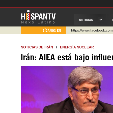
NOTICIAS
https://www.youtube.com/
SÍGANOS EN
http://twitter.com/nexo_lat
https://t.me/hispantvcanal
NOTICIAS DE IRÁN
/
ENERGÍA NUCLEAR
https://urmedium.com/c/h
Irán: AIEA está bajo influ
WhatsApp y Viber: +98 92
Instagram como: hispan_t
https://www.facebook.com