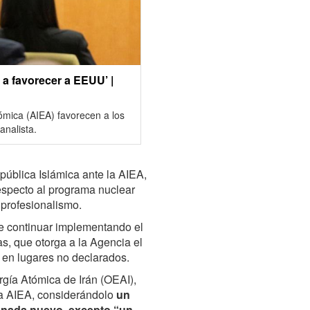
 a favorecer a EEUU’ |
ómica (AIEA) favorecen a los
analista.
pública Islámica ante la AIEA,
respecto al programa nuclear
 profesionalismo.
e continuar implementando el
s, que otorga a la Agencia el
 en lugares no declarados.
rgía Atómica de Irán (OEAI),
 la AIEA, considerándolo
un
e nada nuevo, excepto “un