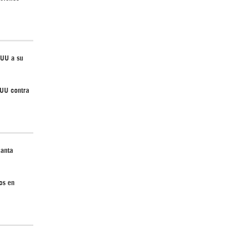
Irán pide “tolerancia cero” ante ataques
contra instalaciones nucleares | Detrás de
EUU a su
la Razón
EUU contra
lanta
“Cobarde crimen de guerra”: Irán denuncia
ataque de EEUU a su hospital infantil |
os en
Detrás de la Razón