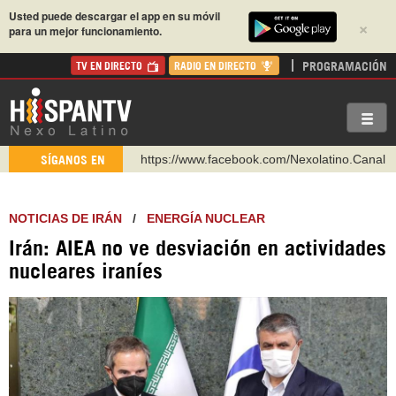
Usted puede descargar el app en su móvil
×
para un mejor funcionamiento.
PROGRAMACIÓN
TV EN DIRECTO
RADIO EN DIRECTO
https://www.youtube.com/@nexo_latino
SÍGANOS EN
http://twitter.com/nexo_latino
https://t.me/hispantvcanal
NOTICIAS DE IRÁN
/
ENERGÍA NUCLEAR
https://urmedium.com/c/hispantv
Irán: AIEA no ve desviación en actividades
WhatsApp y Viber: +98 921 79 29 404
nucleares iraníes
Instagram como: hispan_tv
https://www.facebook.com/Nexolatino.Canal