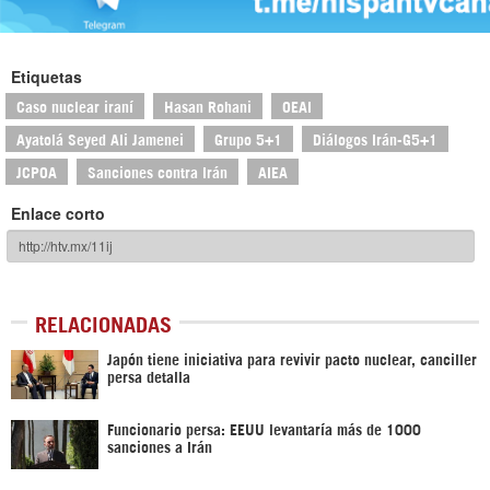
Etiquetas
Caso nuclear iraní
Hasan Rohani
OEAI
Ayatolá Seyed Ali Jamenei
Grupo 5+1
Diálogos Irán-G5+1
JCPOA
Sanciones contra Irán
AIEA
Enlace corto
RELACIONADAS
Japón tiene iniciativa para revivir pacto nuclear, canciller
persa detalla
Funcionario persa: EEUU levantaría más de 1000
sanciones a Irán