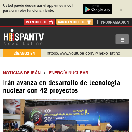
Usted puede descargar el app en su móvil
×
para un mejor funcionamiento.
PROGRAMACIÓN
TV EN DIRECTO
RADIO EN DIRECTO
https://www.youtube.com/@nexo_latino
SÍGANOS EN
http://twitter.com/nexo_latino
https://t.me/hispantvcanal
NOTICIAS DE IRÁN
/
ENERGÍA NUCLEAR
https://urmedium.com/c/hispantv
Irán avanza en desarrollo de tecnología
WhatsApp y Viber: +98 921 79 29 404
nuclear con 42 proyectos
Instagram como: hispan_tv
https://www.facebook.com/Nexolatino.Canal