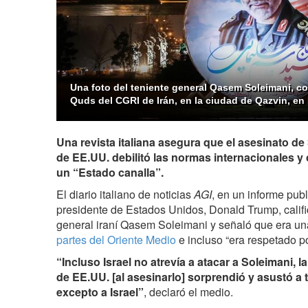
Una foto del teniente general Qasem Soleimani, c
Quds del CGRI de Irán, en la ciudad de Qazvin, en 
Una revista italiana asegura que el asesinato d
de EE.UU. debilitó las normas internacionales y
un “Estado canalla”.
El diario italiano de noticias
AGI
, en un informe publ
presidente de Estados Unidos, Donald Trump, califica
general iraní Qasem Soleimani y señaló que era u
partes del Oriente Medio
e incluso “era respetado p
“Incluso Israel no atrevía a atacar a Soleimani, l
de EE.UU. [al asesinarlo] sorprendió y asustó a
excepto a Israel”
, declaró el medio.