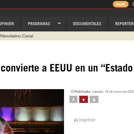
RADIO
OPINIÓN
PROGRAMAS
DOCUMENTALES
REPORTER
/Nexolatino.Canal
@nexo_latino
ino
 convierte a EEUU en un “Estado
ispantv
1 79 29 404
v
sábado, 18 de enero de 202
Publicada:
•
A
A
Imprimir