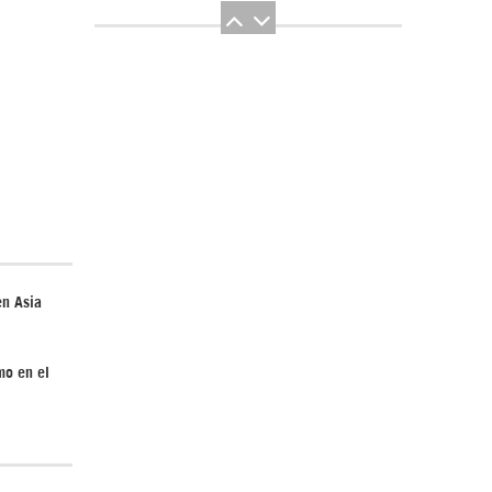
El Hombre eterno | Parte 2
en Asia
CGRI de Irán asesta duros golpes a EEUU
mo en el
con ataque simultáneo en Asia Occidental |
Detrás de la Razón