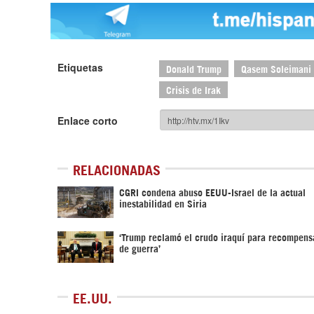
Etiquetas
Donald Trump
Qasem Soleimani
Crisis de Irak
Enlace corto
RELACIONADAS
CGRI condena abuso EEUU-Israel de la actual
inestabilidad en Siria
‘Trump reclamó el crudo iraquí para recompens
de guerra’
EE.UU.