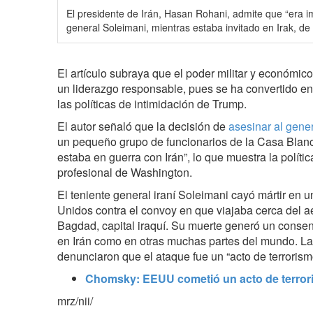
El presidente de Irán, Hasan Rohani, admite que “era im
general Soleimani, mientras estaba invitado en Irak, d
El artículo subraya que el poder militar y económic
un liderazgo responsable, pues se ha convertido e
las
políticas de intimidación
de Trump.
El autor señaló que la decisión de
asesinar al gene
un pequeño grupo de funcionarios de la Casa Bla
estaba en guerra con Irán”, lo que muestra la políti
profesional de Washington.
El teniente general iraní Soleimani cayó mártir en
Unidos contra el convoy en que viajaba cerca del a
Bagdad, capital iraquí. Su muerte generó un conse
en Irán como en otras muchas partes del mundo. La
denunciaron que el ataque fue un “acto de terrorism
Chomsky: EEUU cometió un acto de terrori
mrz/nii/