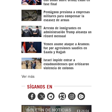
fase final
Pentágono presiona a empresas
militares para compensar la
escasez de armas
Arresto de inmigrantes en
administración Trump alcanza un
récord mensual
Yemen asume ataque a Aramco:
fue por agresiones saudíes en
Saada y Hajjah
Israel impide entrar a
estadounidenses que criticaron
violencia de colonos
Ver más
SÍGANOS EN



BOLETÍN DE NOTICIAS
26:04