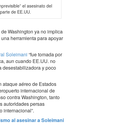
previsible” el asesinato del
e parte de EE.UU.
o de Washington ya no implica
n una herramienta para apoyar
ral Soleimani
“fue tomada por
nca, aun cuando EE.UU. no
ca desestabilizadora y poco
 un ataque aéreo de Estados
eropuerto internacional de
nso contra Washington, tanto
s autoridades persas
o internacional”.
smo al asesinar a Soleimani