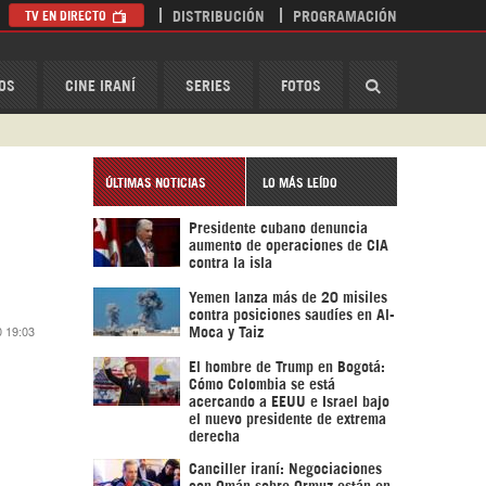
TV EN DIRECTO
DISTRIBUCIÓN
PROGRAMACIÓN
HispanTV
OS
CINE IRANÍ
SERIES
FOTOS
ÚLTIMAS NOTICIAS
LO MÁS LEÍDO
Presidente cubano denuncia
aumento de operaciones de CIA
contra la isla
Yemen lanza más de 20 misiles
contra posiciones saudíes en Al-
0 19:03
Moca y Taiz
El hombre de Trump en Bogotá:
Cómo Colombia se está
acercando a EEUU e Israel bajo
el nuevo presidente de extrema
derecha
Canciller iraní: Negociaciones
con Omán sobre Ormuz están en