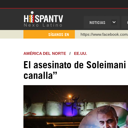
NOTICIAS
https://www.facebook.com
SÍGANOS EN
https://www.youtube.com/
http://twitter.com/nexo_lat
AMÉRICA DEL NORTE
/
EE.UU.
https://t.me/hispantvcanal
El asesinato de Soleimani
https://urmedium.com/c/h
canalla”
WhatsApp y Viber: +98 92
Instagram como: hispan_t