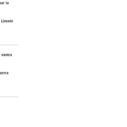
sar la
 Lincoln
¿Cómo será el Golfo Pérsico sin EEUU?
 contra
uerra
¿Por qué Estados Unidos no puede vencer
a Irán? |GrinGo!