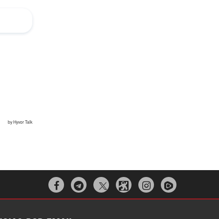


