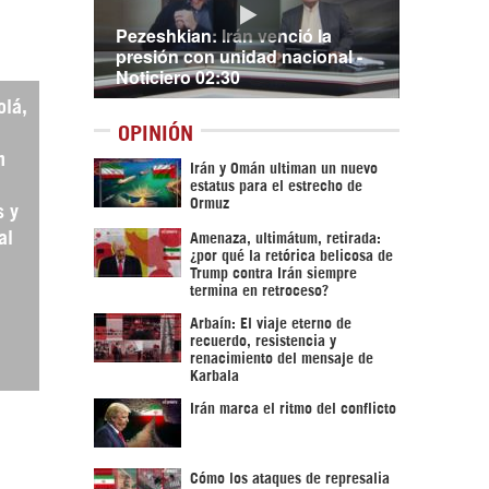
Pezeshkian: Irán venció la
presión con unidad nacional -
Noticiero 02:30
olá,
OPINIÓN
n
Irán y Omán ultiman un nuevo
estatus para el estrecho de
Ormuz
s y
al
Amenaza, ultimátum, retirada:
¿por qué la retórica belicosa de
Trump contra Irán siempre
termina en retroceso?
Arbaín: El viaje eterno de
recuerdo, resistencia y
renacimiento del mensaje de
Karbala
Irán marca el ritmo del conflicto
Cómo los ataques de represalia