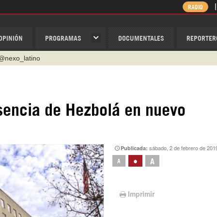
RADIO
OPINIÓN
PROGRAMAS
DOCUMENTALES
REPORTER
@nexo_latino
ino
ispantv
sencia de Hezbolá en nuevo
1 79 29 404
v
/Nexolatino.Canal
sábado, 2 de febrero de 201
Publicada:
•
A
A
Imprimir