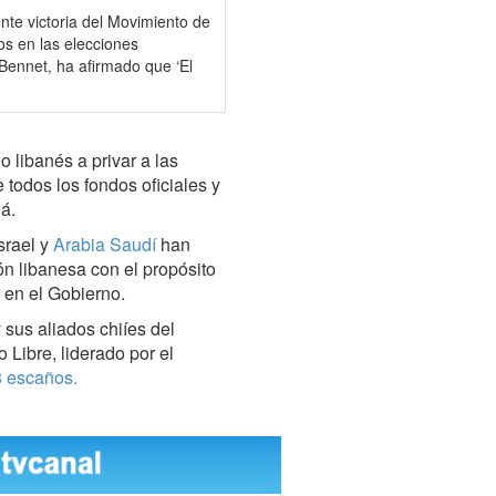
ente victoria del Movimiento de
os en las elecciones
i Bennet, ha afirmado que ‘El
 libanés a privar a las
 todos los fondos oficiales y
á.
srael y
Arabia Saudí
han
ión libanesa con el propósito
 en el Gobierno.
 sus aliados chiíes del
 Libre, liderado por el
8 escaños.