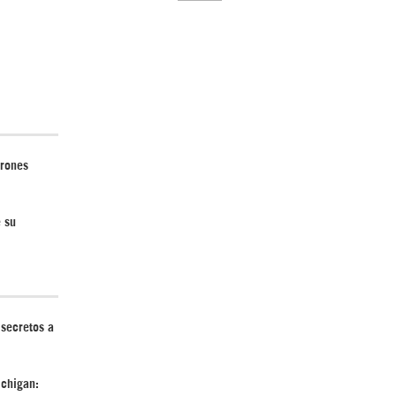
El Hombre eterno | Parte 2
drones
e su
CGRI de Irán asesta duros golpes a EEUU
con ataque simultáneo en Asia Occidental |
Detrás de la Razón
 secretos a
chigan: