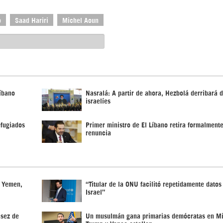
o
Saad Hariri
Michel Aoun
íbano
Nasralá: A partir de ahora, Hezbolá derribará 
israelíes
efugiados
Primer ministro de El Líbano retira formalment
renuncia
n Yemen,
“Titular de la ONU facilitó repetidamente datos
Israel”
asez de
Un musulmán gana primarias demócratas en Mi