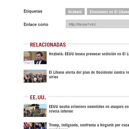
Etiquetas
Hezbolá
Elecciones en El Líban
Enlace corto
RELACIONADAS
Hezbolá: EEUU busca provocar sedición en El L
El Líbano alerta del plan de Occidente contra r
sirios
EE.UU.
EEUU oculta crímenes cometidos en ataques e
revela informe
Trump, indignado, confronta a Hegseth por esc