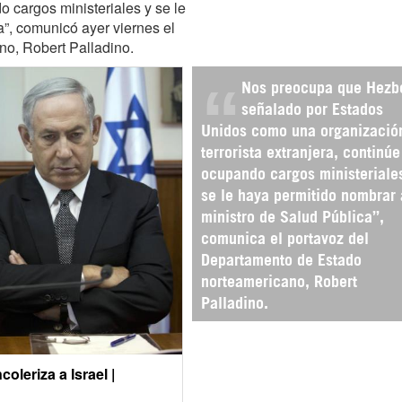
o cargos ministeriales y se le
a”, comunicó ayer viernes el
o, Robert Palladino.
Nos preocupa que Hezb
señalado por Estados
Unidos como una organizació
terrorista extranjera, continúe
ocupando cargos ministeriale
se le haya permitido nombrar 
ministro de Salud Pública”,
comunica el portavoz del
Departamento de Estado
norteamericano, Robert
Palladino.
oleriza a Israel |