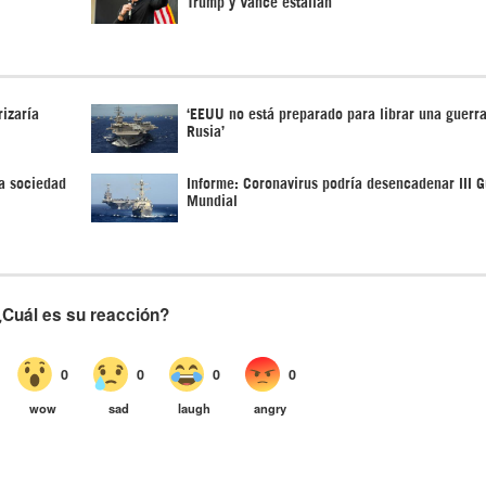
Trump y Vance estallan
izaría
‘EEUU no está preparado para librar una guerra
Rusia’
a sociedad
Informe: Coronavirus podría desencadenar III G
Mundial