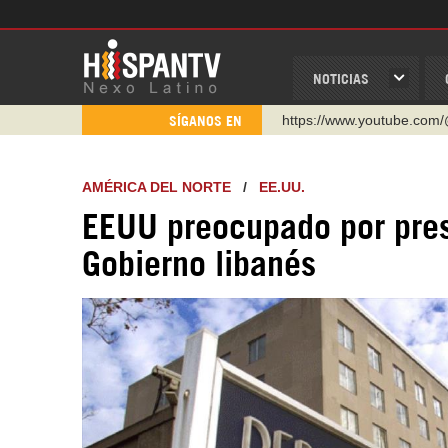
NOTICIAS
https://www.youtube.com/
SÍGANOS EN
http://twitter.com/nexo_lat
https://t.me/hispantvcanal
AMÉRICA DEL NORTE
/
EE.UU.
https://urmedium.com/c/h
EEUU preocupado por pre
WhatsApp y Viber: +98 92
Gobierno libanés
Instagram como: hispan_t
https://www.facebook.com