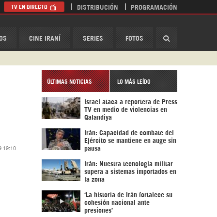
TV EN DIRECTO
DISTRIBUCIÓN
PROGRAMACIÓN
HispanTV
OS
CINE IRANÍ
SERIES
FOTOS
ÚLTIMAS NOTICIAS
LO MÁS LEÍDO
Israel ataca a reportera de Press
TV en medio de violencias en
Qalandiya
Irán: Capacidad de combate del
Ejército se mantiene en auge sin
9 19:10
pausa
Irán: Nuestra tecnología militar
supera a sistemas importados en
la zona
‘La historia de Irán fortalece su
cohesión nacional ante
presiones’