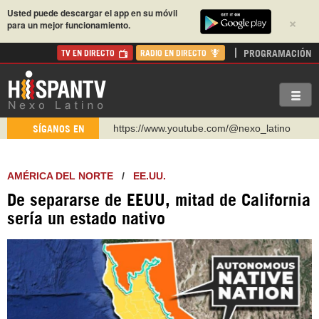
Usted puede descargar el app en su móvil
×
para un mejor funcionamiento.
PROGRAMACIÓN
TV EN DIRECTO
RADIO EN DIRECTO
http://twitter.com/nexo_latino
SÍGANOS EN
https://t.me/hispantvcanal
https://urmedium.com/c/hispantv
AMÉRICA DEL NORTE
/
EE.UU.
WhatsApp y Viber: +98 921 79 29 404
De separarse de EEUU, mitad de California
Instagram como: hispan_tv
sería un estado nativo
https://www.facebook.com/Nexolatino.Canal
https://www.youtube.com/@nexo_latino