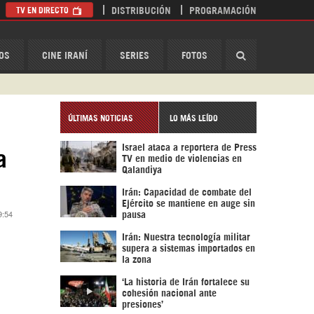
TV EN DIRECTO
DISTRIBUCIÓN
PROGRAMACIÓN
HispanTV
OS
CINE IRANÍ
SERIES
FOTOS
ÚLTIMAS NOTICIAS
LO MÁS LEÍDO
Israel ataca a reportera de Press
a
TV en medio de violencias en
Qalandiya
Irán: Capacidad de combate del
Ejército se mantiene en auge sin
9:54
pausa
Irán: Nuestra tecnología militar
supera a sistemas importados en
la zona
‘La historia de Irán fortalece su
cohesión nacional ante
presiones’