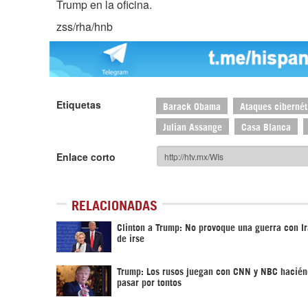
Trump en la oficina.
zss/rha/hnb
Etiquetas
Barack Obama
Ataques cibernét
Julian Assange
Casa Blanca
Enlace corto
RELACIONADAS
Clinton a Trump: No provoque una guerra con Ir
de irse
Trump: Los rusos juegan con CNN y NBC hacién
pasar por tontos