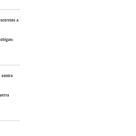
 secretos a
Irán pide “tolerancia cero” ante ataques
contra instalaciones nucleares | Detrás de
chigan:
la Razón
 contra
uerra
“Cobarde crimen de guerra”: Irán denuncia
ataque de EEUU a su hospital infantil |
Detrás de la Razón