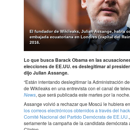
El fundador de Wikileaks, Julian Assange, habla c
embajada ecuatoriana en Londres (capital del Rein
2016.
Lo que busca Barack Obama en las acusaciones
elecciones de EE.UU. es deslegitimar al preside
dijo Julian Assange.
“Están intentando deslegitimar la Administración de
de Wikileaks en una entrevista con el canal de tel
News
, que será publicada este martes por la noche
Assange volvió a rechazar que Moscú le hubiera e
los correos electrónicos obtenidos a través del hac
Comité Nacional del Partido Demócrata de EE.UU.
seriamente la campaña de la candidata demócrata a
Clinton.