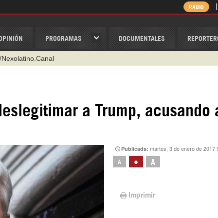
RADIO
OPINIÓN
PROGRAMAS
DOCUMENTALES
REPORTER
@nexo_latino
ino
ispantv
deslegitimar a Trump, acusando 
1 79 29 404
v
/Nexolatino.Canal
martes, 3 de enero de 2017 
Publicada:
•
A
A
Imprimir