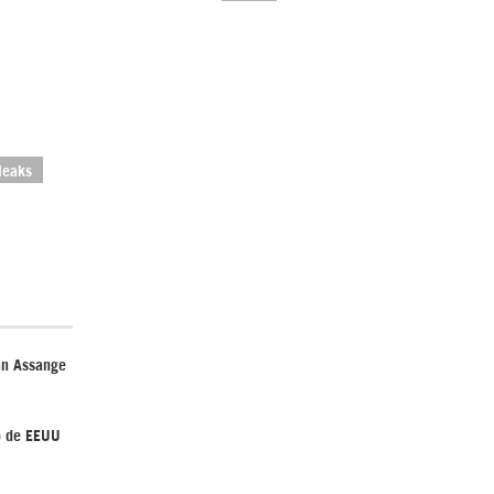
El Hombre eterno | Parte 2
leaks
CGRI de Irán asesta duros golpes a EEUU
an Assange
con ataque simultáneo en Asia Occidental |
Detrás de la Razón
to de EEUU