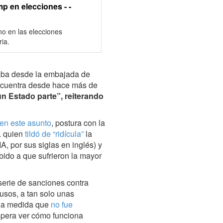
mp en elecciones - -
no en las elecciones
ia.
laba desde la embajada de
encuentra desde hace más de
un Estado parte”, reiterando
en este asunto
, postura con la
. quien
tildó de “ridícula”
la
A, por sus siglas en inglés) y
bido a que sufrieron la mayor
erie de sanciones contra
usos, a tan solo unas
una medida que
no fue
spera ver cómo funciona