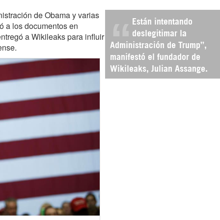
nistración de Obama y varias
Están intentando
ió a los documentos en
deslegitimar la
tregó a Wikileaks para influir
ense.
Administración de Trump”,
manifestó el fundador de
Wikileaks, Julian Assange.