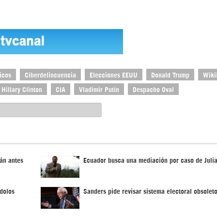
icos
Ciberdelincuencia
Elecciones EEUU
Donald Trump
Wiki
Hillary Clinton
CIA
Vladimir Putin
Despacho Oval
án antes
Ecuador busca una mediación por caso de Juli
dolos
Sanders pide revisar sistema electoral obsole