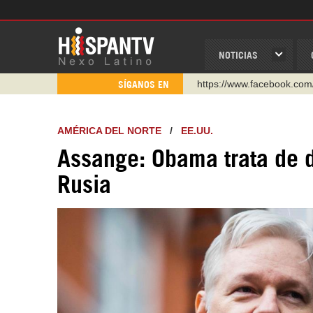
NOTICIAS
https://www.youtube.com/
SÍGANOS EN
http://twitter.com/nexo_lat
https://t.me/hispantvcanal
AMÉRICA DEL NORTE
/
EE.UU.
https://urmedium.com/c/h
Assange: Obama trata de 
WhatsApp y Viber: +98 92
Rusia
Instagram como: hispan_t
https://www.facebook.com