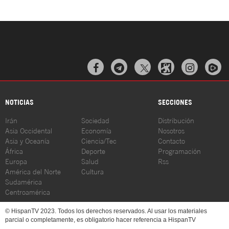



NOTICIAS
SECCIONES
Irán
Sociedad
Distribución
Asia Occidental
Economía
Nosotros
Asia y Oceanía
Ciencia/Tec
Contacto
África
Deporte
Programación
Europa
Salud
Rss
América del Norte
Cultura
Sudamérica
Centroamérica
© HispanTV 2023. Todos los derechos reservados. Al usar los materiales
parcial o completamente, es obligatorio hacer referencia a HispanTV