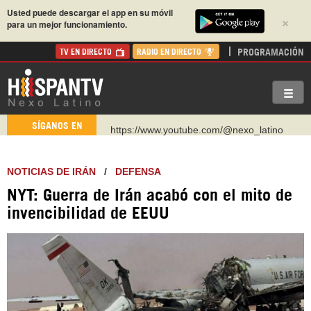
Usted puede descargar el app en su móvil
×
para un mejor funcionamiento.
PROGRAMACIÓN
TV EN DIRECTO
RADIO EN DIRECTO
https://www.youtube.com/@nexo_latino
SÍGANOS EN
http://twitter.com/nexo_latino
https://t.me/hispantvcanal
NOTICIAS DE IRÁN
/
DEFENSA
https://urmedium.com/c/hispantv
NYT: Guerra de Irán acabó con el mito de
WhatsApp y Viber: +98 921 79 29 404
invencibilidad de EEUU
Instagram como: hispan_tv
https://www.facebook.com/Nexolatino.Canal