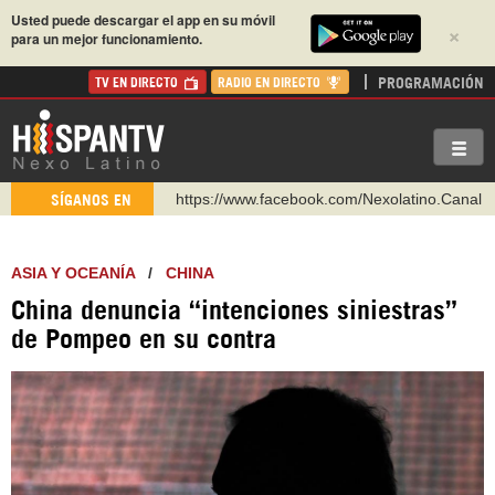
Usted puede descargar el app en su móvil
×
para un mejor funcionamiento.
PROGRAMACIÓN
TV EN DIRECTO
RADIO EN DIRECTO
https://www.facebook.com/Nexolatino.Canal
https://www.youtube.com/@nexo_latino
SÍGANOS EN
http://twitter.com/nexo_latino
https://t.me/hispantvcanal
ASIA Y OCEANÍA
/
CHINA
https://urmedium.com/c/hispantv
China denuncia “intenciones siniestras”
WhatsApp y Viber: +98 921 79 29 404
de Pompeo en su contra
Instagram como: hispan_tv