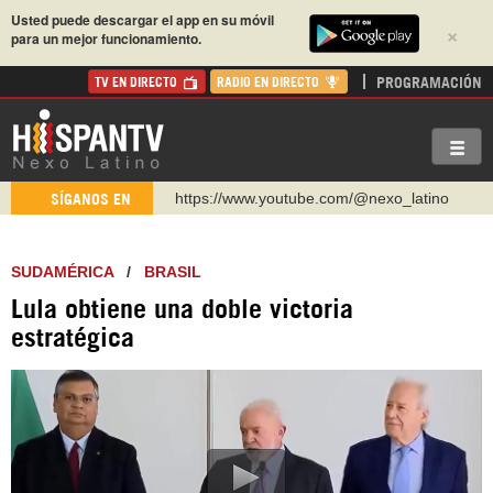
Usted puede descargar el app en su móvil
×
para un mejor funcionamiento.
PROGRAMACIÓN
TV EN DIRECTO
RADIO EN DIRECTO
https://www.youtube.com/@nexo_latino
SÍGANOS EN
http://twitter.com/nexo_latino
https://t.me/hispantvcanal
SUDAMÉRICA
/
BRASIL
https://urmedium.com/c/hispantv
Lula obtiene una doble victoria
WhatsApp y Viber: +98 921 79 29 404
estratégica
Instagram como: hispan_tv
https://www.facebook.com/Nexolatino.Canal