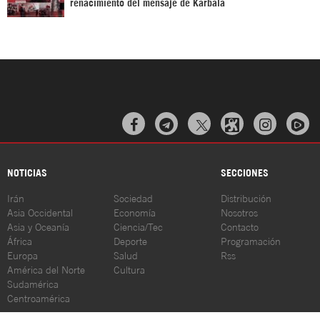
renacimiento del mensaje de Karbala



NOTICIAS
SECCIONES
Irán
Sociedad
Distribución
Asia Occidental
Economía
Nosotros
Asia y Oceanía
Ciencia/Tec
Contacto
África
Deporte
Programación
Europa
Salud
Rss
América del Norte
Cultura
Sudamérica
Centroamérica