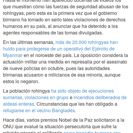
que muestran cómo las fuerzas de seguridad abusan de los
rohingyas, pero esta es la primera vez que el gobierno
birmano ha tomado en serio tales violaciones de derechos
humanos en su país, al anunciar que ha detenido a los
agentes responsables de las tomas divulgadas.
En las últimas semanas,
más de 20.000 rohingyas han
huido para protegerse de un operativo del Ejército de
Myanmar
en el noroeste del país. La oposición considera la
actuación militar una medida en represalia por el asesinato
de nueve policías en octubre, pues las autoridades
birmanas acusaron a milicianos de esa minoría, aunque
estos lo negaron.
La población rohingya
ha sido objeto de ejecuciones
sumarias, violaciones en grupo
e
incendios deliberados de
aldeas enteras
. Circunstancias que les han obligado a
refugiarse en el vecino Bangladés
.
Hace días, varios premios Nobel de la Paz solicitaron a la
ONU que evalué la situación persecutoria que sufre la
referida minoría al calificarla
como tragedia humana con