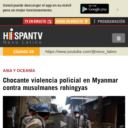
Usted puede descargar el app en su móvil
×
para un mejor funcionamiento.
PROGRAMACIÓN
TV EN DIRECTO
RADIO EN DIRECTO
https://www.youtube.com/@nexo_latino
SÍGANOS EN
http://twitter.com/nexo_latino
https://t.me/hispantvcanal
ASIA Y OCEANÍA
https://urmedium.com/c/hispantv
Chocante violencia policial en Myanmar
WhatsApp y Viber: +98 921 79 29 404
contra musulmanes rohingyas
Instagram como: hispan_tv
https://www.facebook.com/Nexolatino.Canal