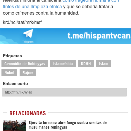
tintes de una limpieza étnica
y que se debería tratarla
como crímenes contra la humanidad.
krd/ncl/aaf/mrk/msf
Etiquetas
Genocidio de Rohingyas
Islamofobia
DDHH
Islam
Nobel
Rajine
Enlace corto
RELACIONADAS
Ejército birmano abre fuego contra cientos de
musulmanes rohingyas