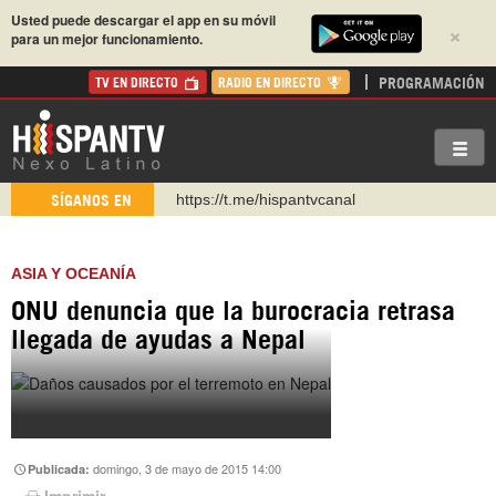
Usted puede descargar el app en su móvil
×
para un mejor funcionamiento.
PROGRAMACIÓN
TV EN DIRECTO
RADIO EN DIRECTO
https://t.me/hispantvcanal
SÍGANOS EN
https://urmedium.com/c/hispantv
WhatsApp y Viber: +98 921 79 29 404
ASIA Y OCEANÍA
Instagram como: hispan_tv
ONU denuncia que la burocracia retrasa
https://www.facebook.com/Nexolatino.Canal
llegada de ayudas a Nepal
https://www.youtube.com/@nexo_latino
http://twitter.com/nexo_latino
domingo, 3 de mayo de 2015 14:00
Publicada:
Imprimir