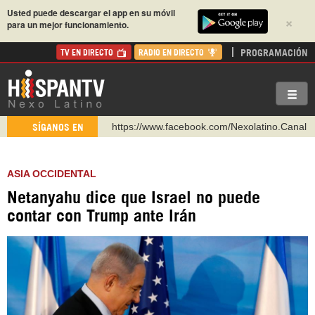
Usted puede descargar el app en su móvil
×
para un mejor funcionamiento.
PROGRAMACIÓN
TV EN DIRECTO
RADIO EN DIRECTO
https://www.facebook.com/Nexolatino.Canal
SÍGANOS EN
https://www.youtube.com/@nexo_latino
http://twitter.com/nexo_latino
ASIA OCCIDENTAL
https://t.me/hispantvcanal
Netanyahu dice que Israel no puede
https://urmedium.com/c/hispantv
contar con Trump ante Irán
WhatsApp y Viber: +98 921 79 29 404
Instagram como: hispan_tv