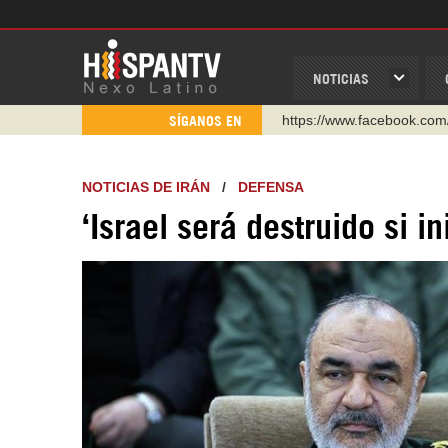
NOTICIAS
https://www.facebook.com
SÍGANOS EN
https://www.youtube.com/
http://twitter.com/nexo_lat
NOTICIAS DE IRÁN
/
DEFENSA
https://t.me/hispantvcanal
‘Israel será destruido si 
https://urmedium.com/c/h
WhatsApp y Viber: +98 92
Instagram como: hispan_t