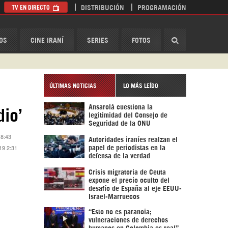
TV EN DIRECTO
DISTRIBUCIÓN
PROGRAMACIÓN
HispanTV
OS
CINE IRANÍ
SERIES
FOTOS
ÚLTIMAS NOTICIAS
LO MÁS LEÍDO
Ansarolá cuestiona la
dio’
legitimidad del Consejo de
Seguridad de la ONU
18:43
Autoridades iraníes realzan el
19 2:31
papel de periodistas en la
defensa de la verdad
Crisis migratoria de Ceuta
expone el precio oculto del
desafío de España al eje EEUU-
Israel-Marruecos
“Esto no es paranoia;
vulneraciones de derechos
humanos en Colombia es real”