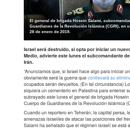
El general de brigada Hosein Salami, subcomanda
Guardianes de la Revolución Islámica (CGRI), en 
28 de enero de 2019.
Israel será destruido, si opta por iniciar un nuev
Medio, advierte este lunes el subcomandante d
Irán.
“Anunciamos que, si Israel hace algo para iniciar u
obviamente será la guerra que
conllevará su elimin
ocupados serán devueltos. (En tal circunstancia) Lo
siquiera un cementerio en Palestina para enterrar s
subrayado este lunes el general de brigada Hosei
Cuerpo de Guardianes de la Revolución Islámica (
Cuando un reportero en Teherán, la capital persa, l
amenazas israelíes de atacar las posiciones del fren
Salami ha señalado que el régimen israelí se está 