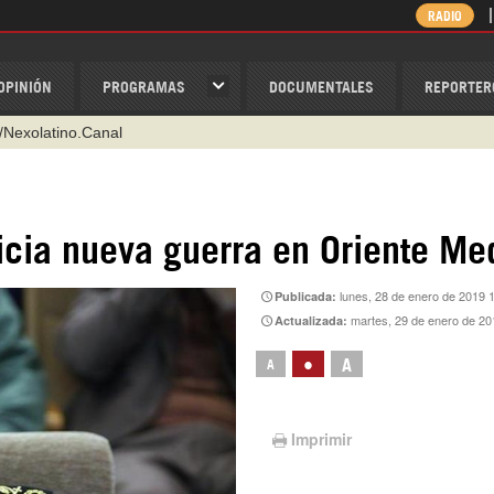
RADIO
OPINIÓN
PROGRAMAS
DOCUMENTALES
REPORTER
/Nexolatino.Canal
@nexo_latino
ino
inicia nueva guerra en Oriente Me
ispantv
lunes, 28 de enero de 2019 
Publicada:
1 79 29 404
martes, 29 de enero de 20
Actualizada:
v
•
A
A
Imprimir