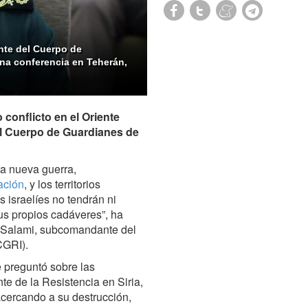
nte del Cuerpo de
una conferencia en Teherán,
o conflicto en el Oriente
el Cuerpo de Guardianes de
na nueva guerra,
ación
, y los territorios
s israelíes no tendrán ni
us propios cadáveres”, ha
n Salami, subcomandante del
CGRI).
e preguntó sobre las
te de la Resistencia en Siria,
acercando a su destrucción,