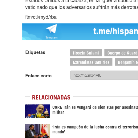
Estados Unidos a la cabeza, en la “guerra subsidiar
vaticinado que los adversarios sufrirán más derrotas 
ftm/ctl/myd/rba
Etiquetas
Hosein Salami
Cuerpo de Guardi
Extremistas takfiríes
Benjamín 
Enlace corto
RELACIONADAS
CGRI: Irán se vengará de sionistas por asesinat
militar
‘Irán es campeón de la lucha contra el terroris
mundo’