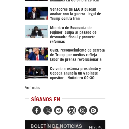
Senadores de EEUU buscan
acabar con la guerra ilegal de
Trump contra Irán
Ministro de Economía de
Fujimori culpa al pasado del
descuadre fiscal y promete
reformas
CGRI: reconocimiento de derrota
de Trump por medios refleja
labor de prensa revolucionaria
Colombia estrena presidente y
Cepeda anuncia un Gabinete
opositor - Noticiero 02:30
Ver más
SÍGANOS EN



BOLETÍN DE NOTICIAS
28:40