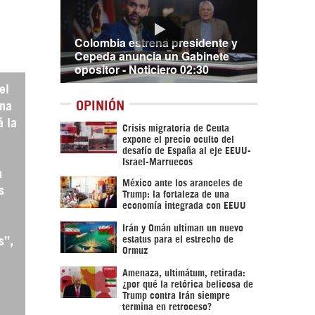
Colombia estrena presidente y
Cepeda anuncia un Gabinete
opositor - Noticiero 02:30
el
OPINIÓN
una
á la
Crisis migratoria de Ceuta
expone el precio oculto del
desafío de España al eje EEUU-
Israel-Marruecos
n
México ante los aranceles de
s
Trump: la fortaleza de una
economía integrada con EEUU
Irán y Omán ultiman un nuevo
estatus para el estrecho de
s”,
Ormuz
Amenaza, ultimátum, retirada:
¿por qué la retórica belicosa de
Trump contra Irán siempre
termina en retroceso?