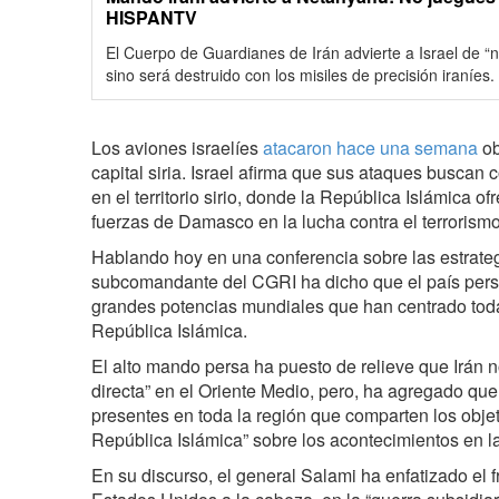
HISPANTV
El Cuerpo de Guardianes de Irán advierte a Israel de “no
sino será destruido con los misiles de precisión iraníes.
Los aviones israelíes
atacaron hace una semana
ob
capital siria. Israel afirma que sus ataques buscan c
en el territorio sirio, donde la República Islámica ofr
fuerzas de Damasco en la lucha contra el terrorismo
Hablando hoy en una conferencia sobre las estrateg
subcomandante del CGRI ha dicho que el país persa
grandes potencias mundiales que han centrado toda 
República Islámica.
El alto mando persa ha puesto de relieve que Irán no
directa” en el Oriente Medio, pero, ha agregado qu
presentes en toda la región que comparten los objet
República Islámica” sobre los acontecimientos en la
En su discurso, el general Salami ha enfatizado el 