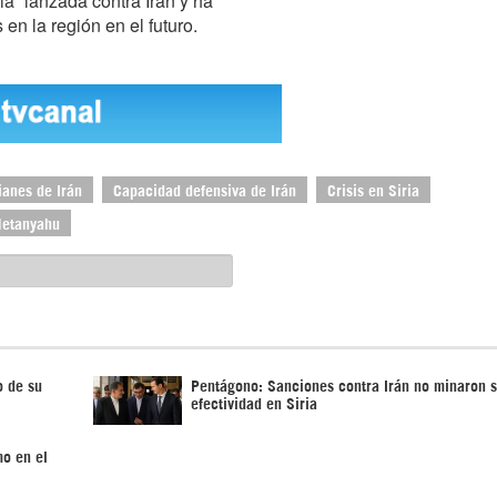
ia” lanzada contra Irán y ha
en la región en el futuro.
anes de Irán
Capacidad defensiva de Irán
Crisis en Siria
Netanyahu
o de su
Pentágono: Sanciones contra Irán no minaron 
efectividad en Siria
mo en el