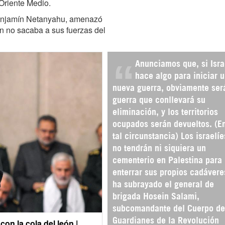
Oriente Medio.
 Benjamín Netanyahu, amenazó
án no sacaba a sus fuerzas del
Anunciamos que, si Isra
hace algo para iniciar 
nueva guerra, obviamente ser
guerra que conllevará su
eliminación, y los territorios
ocupados serán devueltos. (E
tal circunstancia) Los israelíe
no tendrán ni siquiera un
cementerio en Palestina para
enterrar sus propios cadávere
ha subrayado el general de
brigada Hosein Salami,
subcomandante del Cuerpo de
Guardianes de la Revolución
on la cola del león |