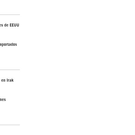
ses de EEUU
¿Cómo será el Golfo Pérsico sin EEUU?
importados
 en Irak
Irán pide “tolerancia cero” ante ataques
contra instalaciones nucleares | Detrás de
la Razón
ones