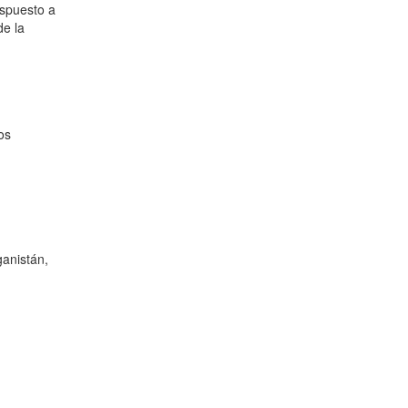
ispuesto a
de la
os
ganistán,