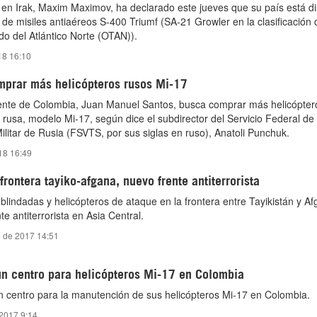
en Irak, Maxim Maximov, ha declarado este jueves que su país está d
 de misiles antiaéreos S-400 Triumf (SA-21 Growler en la clasificación 
do del Atlántico Norte (OTAN)).
18 16:10
prar más helicópteros rusos Mi-17
dente de Colombia, Juan Manuel Santos, busca comprar más helicópter
n rusa, modelo Mi-17, según dice el subdirector del Servicio Federal de
litar de Rusia (FSVTS, por sus siglas en ruso), Anatoli Punchuk.
18 16:49
frontera tayiko-afgana, nuevo frente antiterrorista
blindadas y helicópteros de ataque en la frontera entre Tayikistán y Af
e antiterrorista en Asia Central.
e de 2017 14:51
un centro para helicópteros Mi-17 en Colombia
 centro para la manutención de sus helicópteros Mi-17 en Colombia.
 2017 9:14