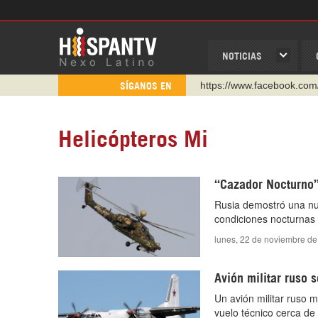
NOTICIAS
https://www.facebook.com
SÍGANOS EN
https://www.youtube.com/
http://twitter.com/nexo_lat
https://t.me/hispantvcanal
Helicópteros Mi
https://urmedium.com/c/h
WhatsApp y Viber: +98 92
“Cazador Nocturno”
Instagram como: hispan_t
Rusia demostró una nu
condiciones nocturnas y
lunes, 22 de noviembre de
Avión militar ruso 
Un avión militar ruso m
vuelo técnico cerca de 