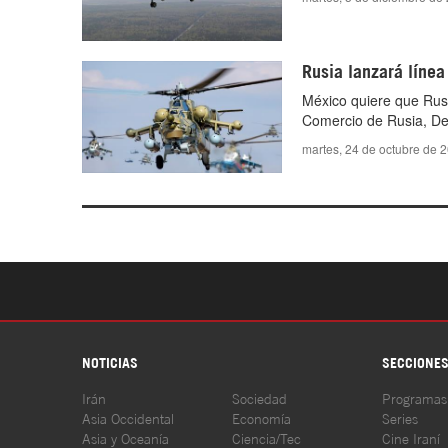
Rusia lanzará línea
México quiere que Rusia
Comercio de Rusia, De
martes, 24 de octubre de 
NOTICIAS
SECCIONE
Irán
Sociedad
Programas
Asia Occidental
Economía
Series
Asia y Oceanía
Ciencia/Tec
Cine Iraní