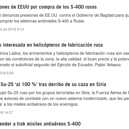
iones de EEUU por compra de los S-400 rusos
uí denuncia presiones de EE.UU. contra el Gobierno de Bagdad para q
mprar los sistemas antimisiles S-400 a Rusia.
re de 2019 9:14
 interesada en helicópteros de fabricación rusa
rica Latina, los armamentos y helicópteros de fabricación rusa son es
on las condiciones de la zona, la alta calidad, el buen precio y la poten
rado el suboficial segundo del Ejército de Ecuador, Pablo Velasco.
018 6:29
Su-25 ‘al 100 %’ tras derribo de su caza en Siria
ujoi Su-25 ruso por los grupos terroristas en Siria, la Fuerza Aérea de
os aviones de combate con un nuevo sistema modernizado, que les per
s’ a los misiles antiaéreos de los enemigos.
018 14:27
ender a Irak misiles antiaéreos S-400