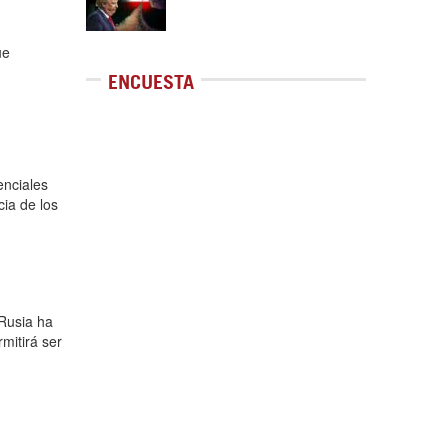
ue
ENCUESTA
enciales
cia de los
 Rusia ha
mitirá ser