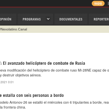
RADIO
OPINIÓN
PROGRAMAS
DOCUMENTALES
REPORTER
/Nexolatino.Canal
@nexo_latino
ino
ispantv
1 79 29 404
: El avanzado helicóptero de combate de Rusia
v
eva modificación del helicóptero de combate ruso Mi-28NE capaz de 
 destruir objetivos aéreos.
 2021 0:01
se estalla con seis personas a bordo
odelo Antonov-26 se estalló el miércoles con 6 tripulantes a borde, re
la frontera china.