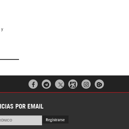
 y



ICIAS POR EMAIL
Registrarse