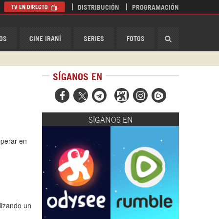
TV EN DIRECTO
DISTRIBUCIÓN
PROGRAMACIÓN
HispanTV
OS
CINE IRANÍ
SERIES
FOTOS
SÍGANOS EN



SÍGANOS EN
operar en
alizando un