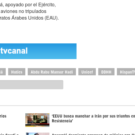
, apoyado por el Ejército,
 aviones no tripulados
miratos Árabes Unidos (EAU).
lá
Hutíes
Abdu Rabu Mansur Hadi
Unicef
DDHH
HispanT
rios
‘EEUU busca manchar a Irán por sus triunfos en
Resistencia’
bia Saudí e
Ansarolá desmiente progreso de milicias pro-H