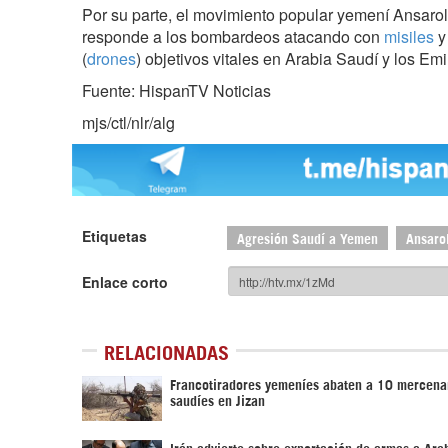
Por su parte, el movimiento popular yemení Ansarolá
responde a los bombardeos atacando con
misiles
y
(
drones
) objetivos vitales en Arabia Saudí y los E
Fuente: HispanTV Noticias
mjs/ctl/nlr/alg
Etiquetas
Agresión Saudí a Yemen
Ansaro
Enlace corto
RELACIONADAS
Francotiradores yemeníes abaten a 10 mercena
saudíes en Jizan
Irán advierte sobre exportación de armas a Ara