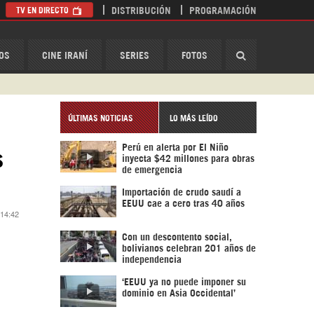
TV EN DIRECTO
DISTRIBUCIÓN
PROGRAMACIÓN
HispanTV
OS
CINE IRANÍ
SERIES
FOTOS
ÚLTIMAS NOTICIAS
LO MÁS LEÍDO
Perú en alerta por El Niño
s
inyecta $42 millones para obras
de emergencia
Importación de crudo saudí a
EEUU cae a cero tras 40 años
 14:42
Con un descontento social,
bolivianos celebran 201 años de
independencia
‘EEUU ya no puede imponer su
dominio en Asia Occidental’