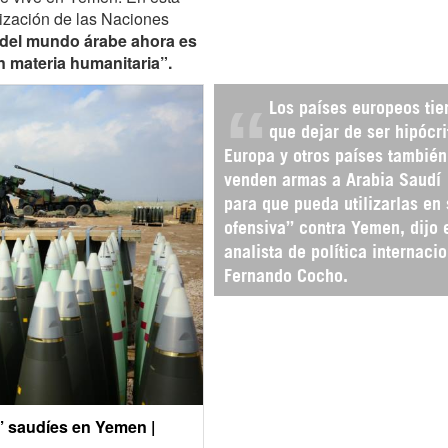
nización de las Naciones
 del mundo árabe ahora es
n materia humanitaria”.
Los países europeos tie
que dejar de ser hipócri
Europa y otros países también
venden armas a Arabia Saudí
para que pueda utilizarlas en
ofensiva” contra Yemen, dijo 
analista de política internaci
Fernando Cocho.
’ saudíes en Yemen |