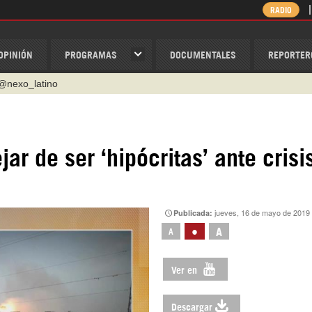
RADIO
OPINIÓN
PROGRAMAS
DOCUMENTALES
REPORTER
@nexo_latino
ino
ispantv
r de ser ‘hipócritas’ ante crisi
1 79 29 404
v
/Nexolatino.Canal
jueves, 16 de mayo de 2019
Publicada:
•
A
A
Ver en
Descargar