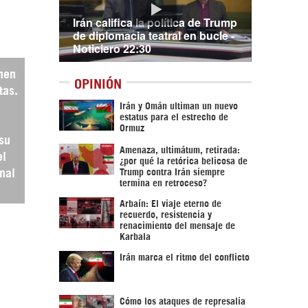
Irán califica la política de Trump
de diplomacia teatral en bucle -
Noticiero 22:30
nen
OPINIÓN
tas.
Irán y Omán ultiman un nuevo
estatus para el estrecho de
Ormuz
 su
Amenaza, ultimátum, retirada:
el
¿por qué la retórica belicosa de
onal
Trump contra Irán siempre
termina en retroceso?
Arbaín: El viaje eterno de
recuerdo, resistencia y
renacimiento del mensaje de
Karbala
Irán marca el ritmo del conflicto
Cómo los ataques de represalia