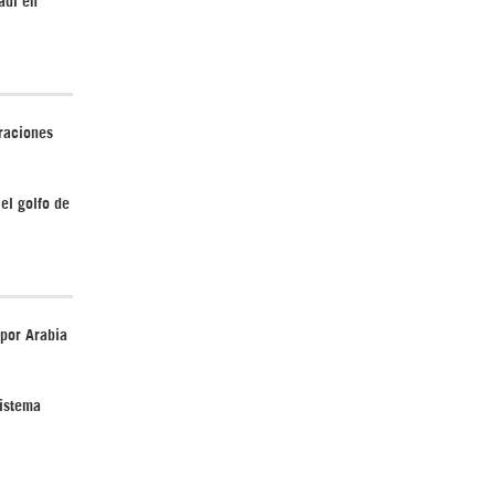
Irán pide “tolerancia cero” ante ataques
contra instalaciones nucleares | Detrás de
raciones
la Razón
el golfo de
por Arabia
“Cobarde crimen de guerra”: Irán denuncia
ataque de EEUU a su hospital infantil |
Detrás de la Razón
sistema