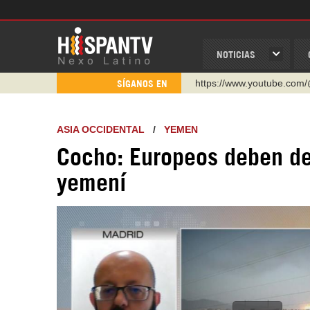
NOTICIAS
https://www.youtube.com/
SÍGANOS EN
http://twitter.com/nexo_lat
https://t.me/hispantvcanal
ASIA OCCIDENTAL
/
YEMEN
https://urmedium.com/c/h
Cocho: Europeos deben deja
WhatsApp y Viber: +98 92
yemení
Instagram como: hispan_t
https://www.facebook.com