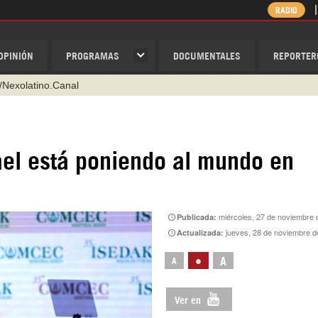
RADIO
OPINIÓN
PROGRAMAS
DOCUMENTALES
REPORTER
/Nexolatino.Canal
@nexo_latino
ino
ael está poniendo al mundo en
ispantv
1 79 29 404
v
miércoles, 27 de noviembre d
Publicada:
jueves, 28 de noviembre d
Actualizada:
•
A
A
Ver en