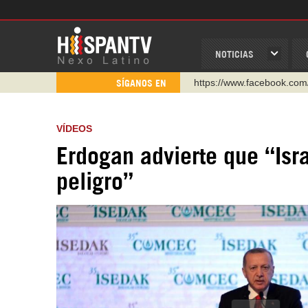
NOTICIAS
https://www.facebook.com
SÍGANOS EN
https://www.youtube.com/
http://twitter.com/nexo_lat
VÍDEOS
https://t.me/hispantvcanal
Erdogan advierte que “Isr
https://urmedium.com/c/h
peligro”
WhatsApp y Viber: +98 92
Instagram como: hispan_t