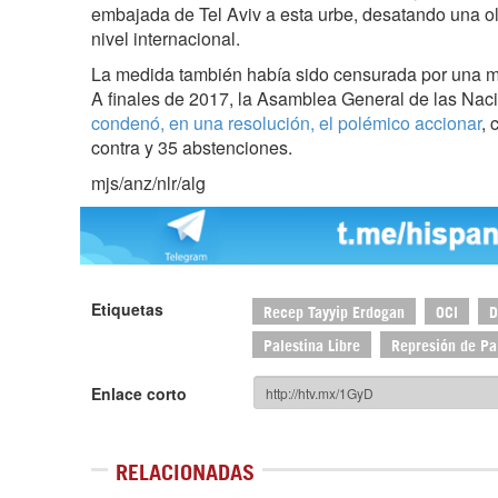
embajada de Tel Aviv a esta urbe, desatando una o
nivel internacional.
La medida también había sido censurada por una m
A finales de 2017, la Asamblea General de las Na
condenó, en una resolución, el polémico accionar
, 
contra y 35 abstenciones.
mjs/anz/nlr/alg
Etiquetas
Recep Tayyip Erdogan
OCI
D
Palestina Libre
Represión de Pa
Enlace corto
RELACIONADAS