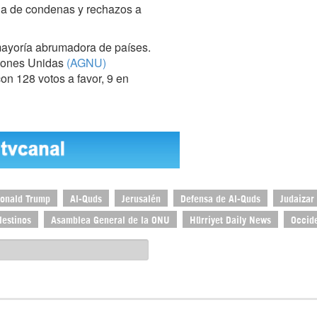
la de condenas y rechazos a
ayoría abrumadora de países.
ciones Unidas
(AGNU)
con 128 votos a favor, 9 en
onald Trump
Al-Quds
Jerusalén
Defensa de Al-Quds
Judaizar
lestinos
Asamblea General de la ONU
Hürriyet Daily News
Occid