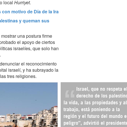
io local
Hurriyet
.
s con motivo de Día de la Ira
palestinas y queman sus
 mostrar una postura firme
eprobado el apoyo de ciertos
íticas israelíes, que solo han
.
 denunciar el reconocimiento
al israelí, y ha subrayado la
as tres religiones.
Israel, que no respeta e
derecho de los palestin
la vida, a las propiedades y al
trabajo, está poniendo a la
región y el futuro del mundo 
peligro”, advirtió el president