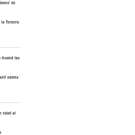
iones’ de
 la Tercera
¿Cómo será el Golfo Pérsico sin EEUU?
 frustró los
aelí contra
Irán pide “tolerancia cero” ante ataques
contra instalaciones nucleares | Detrás de
la Razón
e edad al
s