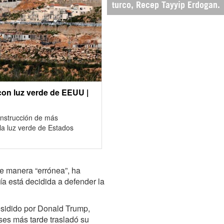
turco, Recep Tayyip Erdogan.
con luz verde de EEUU |
construcción de más
 la luz verde de Estados
de manera “errónea”, ha
a está decidida a defender la
esidido por Donald Trump,
es más tarde trasladó su