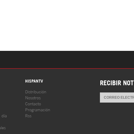
S
HISPANTV
RECIBIR NOT
Distribución
Nosotros
Contacto
Programación
l día
Rss
les