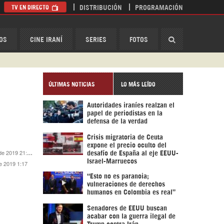
TV EN DIRECTO
DISTRIBUCIÓN
PROGRAMACIÓN
HispanTV
OS
CINE IRANÍ
SERIES
FOTOS
ÚLTIMAS NOTICIAS
LO MÁS LEÍDO
Autoridades iraníes realzan el
papel de periodistas en la
defensa de la verdad
Crisis migratoria de Ceuta
expone el precio oculto del
e 2019 21:25
desafío de España al eje EEUU-
Israel-Marruecos
e 2019 1:17
“Esto no es paranoia;
vulneraciones de derechos
humanos en Colombia es real”
Senadores de EEUU buscan
acabar con la guerra ilegal de
Trump contra Irán