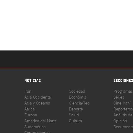
NOTICIAS
SECCIONE
Irán
Sociedad
Programas
Asia Occidental
Economía
Series
Asia y Oceanía
Ciencia/Tec
Cine Iraní
África
Deporte
Reporteros
Europa
Salud
Análisis de
América del Norte
Cultura
Opinión
Sudamérica
Documenta
Centroamérica