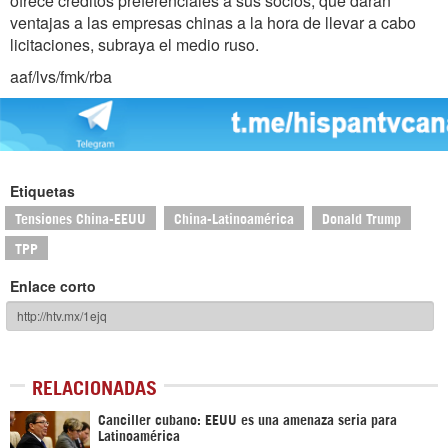
ofrece créditos preferenciales a sus socios, que darán
ventajas a las empresas chinas a la hora de llevar a cabo
licitaciones, subraya el medio ruso.
aaf/lvs/fmk/rba
Etiquetas
Tensiones China-EEUU
China-Latinoamérica
Donald Trump
TPP
Enlace corto
RELACIONADAS
Canciller cubano: EEUU es una amenaza seria para
Latinoamérica