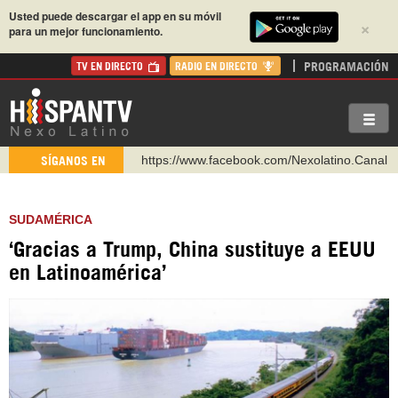
Usted puede descargar el app en su móvil
×
para un mejor funcionamiento.
PROGRAMACIÓN
TV EN DIRECTO
RADIO EN DIRECTO
https://www.facebook.com/Nexolatino.Canal
SÍGANOS EN
https://www.youtube.com/@nexo_latino
http://twitter.com/nexo_latino
SUDAMÉRICA
https://t.me/hispantvcanal
‘Gracias a Trump, China sustituye a EEUU
https://urmedium.com/c/hispantv
en Latinoamérica’
WhatsApp y Viber: +98 921 79 29 404
Instagram como: hispan_tv