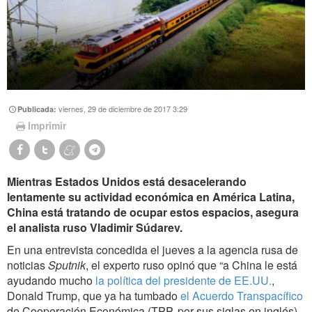
viernes, 29 de diciembre de 2017 3:29
Publicada:
Imprimir
Mientras Estados Unidos está desacelerando
lentamente su actividad económica en América Latina,
China está tratando de ocupar estos espacios, asegura
el analista ruso Vladimir Súdarev.
En una entrevista concedida el jueves a la agencia rusa de
noticias
Sputnik
, el experto ruso opinó que “a China le está
ayudando mucho
la política del presidente de EE.UU.
,
Donald Trump, que ya ha tumbado
el Acuerdo Transpacífico
de Cooperación Económica (TPP, por sus siglas en inglés),