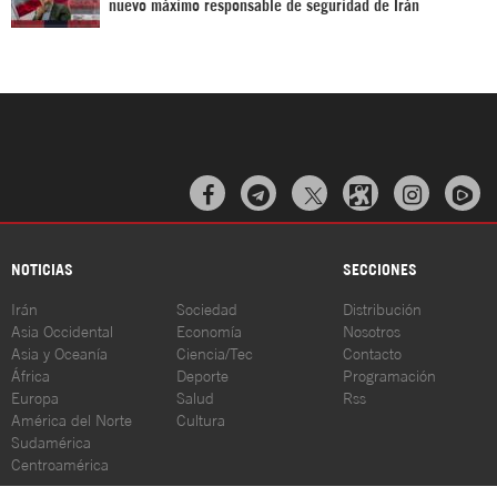
nuevo máximo responsable de seguridad de Irán



NOTICIAS
SECCIONES
Irán
Sociedad
Distribución
Asia Occidental
Economía
Nosotros
Asia y Oceanía
Ciencia/Tec
Contacto
África
Deporte
Programación
Europa
Salud
Rss
América del Norte
Cultura
Sudamérica
Centroamérica