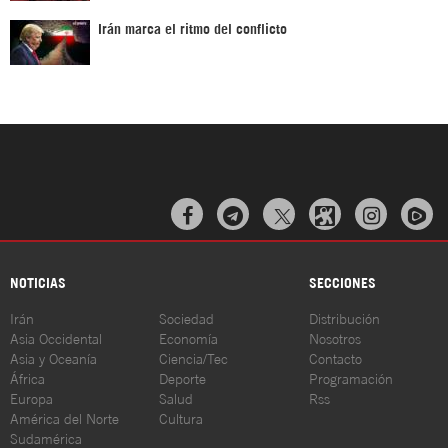
Irán marca el ritmo del conflicto



NOTICIAS
SECCIONES
Irán
Sociedad
Distribución
Asia Occidental
Economía
Nosotros
Asia y Oceanía
Ciencia/Tec
Contacto
África
Deporte
Programación
Europa
Salud
Rss
América del Norte
Cultura
Sudamérica