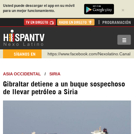
Usted puede descargar el app en su móvil
×
para un mejor funcionamiento.
PROGRAMACIÓN
TV EN DIRECTO
RADIO EN DIRECTO
https://www.facebook.com/Nexolatino.Canal
SÍGANOS EN
https://www.youtube.com/@nexo_latino
http://twitter.com/nexo_latino
ASIA OCCIDENTAL
/
SIRIA
https://t.me/hispantvcanal
Gibraltar detiene a un buque sospechoso
https://urmedium.com/c/hispantv
de llevar petróleo a Siria
WhatsApp y Viber: +98 921 79 29 404
Instagram como: hispan_tv