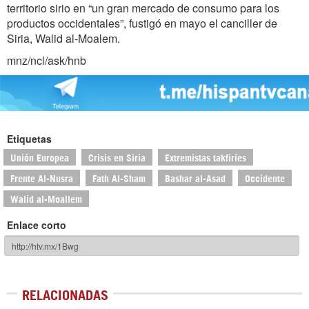
territorio sirio en “un gran mercado de consumo para los
productos occidentales”, fustigó en mayo el canciller de
Siria, Walid al-Moalem.
mnz/ncl/ask/hnb
Etiquetas
Unión Europea
Crisis en Siria
Extremistas takfiríes
Frente Al-Nusra
Fath Al-Sham
Bashar al-Asad
Occidente
Walid al-Moallem
Enlace corto
RELACIONADAS