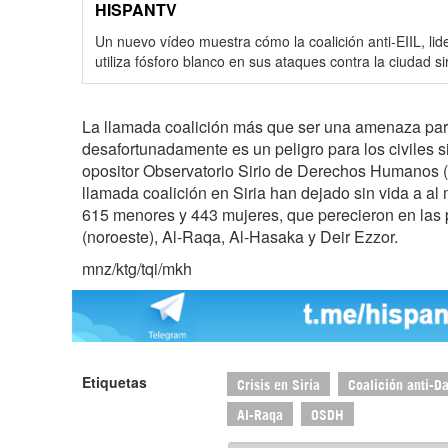
HISPANTV
Un nuevo vídeo muestra cómo la coalición anti-EIIL, li
utiliza fósforo blanco en sus ataques contra la ciudad si
La llamada coalición más que ser una amenaza para 
desafortunadamente es un peligro para los civiles s
opositor Observatorio Sirio de Derechos Humanos 
llamada coalición en Siria han dejado sin vida a al 
615 menores y 443 mujeres, que perecieron en las 
(noroeste), Al-Raqa, Al-Hasaka y Deir Ezzor.
mnz/ktg/tqi/mkh
Etiquetas
Crisis en Siria
Coalición anti-D
Al-Raqa
OSDH