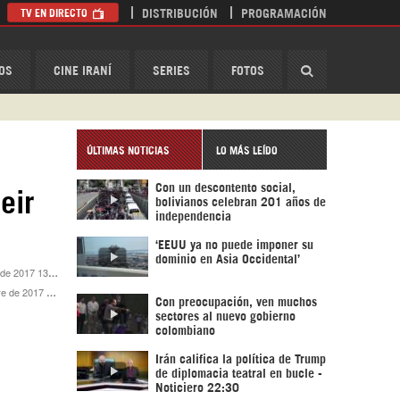
TV EN DIRECTO
DISTRIBUCIÓN
PROGRAMACIÓN
HispanTV
OS
CINE IRANÍ
SERIES
FOTOS
ÚLTIMAS NOTICIAS
LO MÁS LEÍDO
Con un descontento social,
eir
bolivianos celebran 201 años de
independencia
‘EEUU ya no puede imponer su
dominio en Asia Occidental’
e 2017 13:10
e 2017 15:04
Con preocupación, ven muchos
sectores al nuevo gobierno
colombiano
Irán califica la política de Trump
de diplomacia teatral en bucle -
Noticiero 22:30