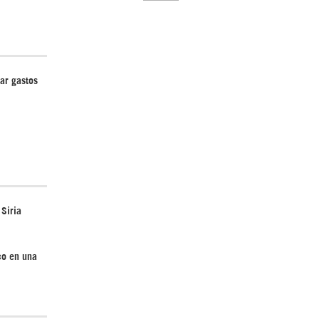
ar gastos
El Hombre eterno | Parte 2
 Siria
CGRI de Irán asesta duros golpes a EEUU
con ataque simultáneo en Asia Occidental |
Detrás de la Razón
co en una