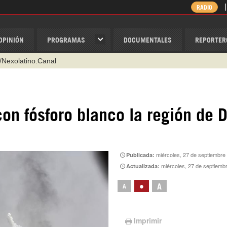
RADIO
OPINIÓN
PROGRAMAS
DOCUMENTALES
REPORTER
/Nexolatino.Canal
@nexo_latino
ino
on fósforo blanco la región de D
ispantv
1 79 29 404
v
miércoles, 27 de septiembre d
Publicada:
miércoles, 27 de septiembre d
Actualizada:
•
A
A
Imprimir