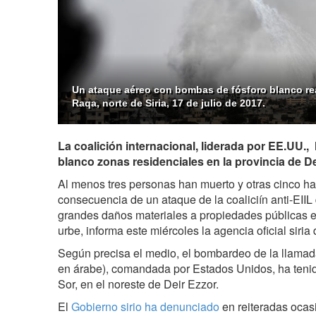
Un ataque aéreo con bombas de fósforo blanco rea
Raqa, norte de Siria, 17 de julio de 2017.
La coalición internacional, liderada por EE.UU.,
blanco zonas residenciales en la provincia de Dei
Al menos tres personas han muerto y otras cinco h
consecuencia de un ataque de la coaliciín anti-EI
grandes daños materiales a propiedades públicas e i
urbe, informa este miércoles la agencia oficial siria
Según precisa el medio, el bombardeo de la llamada
en árabe), comandada por Estados Unidos, ha tenido
Sor, en el noreste de Deir Ezzor.
El
Gobierno sirio ha denunciado
en reiteradas ocas