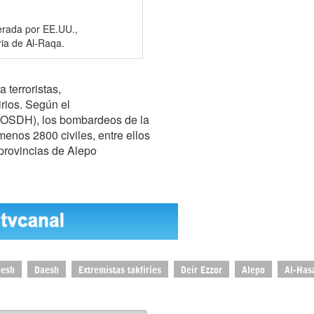
derada por EE.UU.,
ria de Al-Raqa.
terroristas,
irios. Según el
(OSDH), los bombardeos de la
menos 2800 civiles, entre ellos
provincias de Alepo
aesh
Daesh
Extremistas takfiríes
Deir Ezzor
Alepo
Al-Has