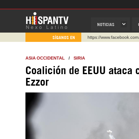
NOTICIAS
https://www.facebook.com
SÍGANOS EN
https://www.youtube.com/
http://twitter.com/nexo_lat
ASIA OCCIDENTAL
/
SIRIA
https://t.me/hispantvcanal
Coalición de EEUU ataca c
https://urmedium.com/c/h
Ezzor
WhatsApp y Viber: +98 92
Instagram como: hispan_t