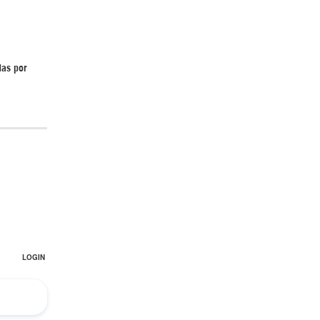
Irán pide “tolerancia cero” ante ataques
das por
contra instalaciones nucleares | Detrás de
la Razón
“Cobarde crimen de guerra”: Irán denuncia
ataque de EEUU a su hospital infantil |
Detrás de la Razón