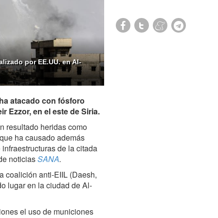
lizado por EE.UU. en Al-
 ha atacado con fósforo
r Ezzor, en el este de Siria.
an resultado heridas como
IL que ha causado además
nfraestructuras de la citada
 de noticias
SANA
.
 coalición anti-EIIL (Daesh,
 lugar en la ciudad de Al-
iones el uso de municiones