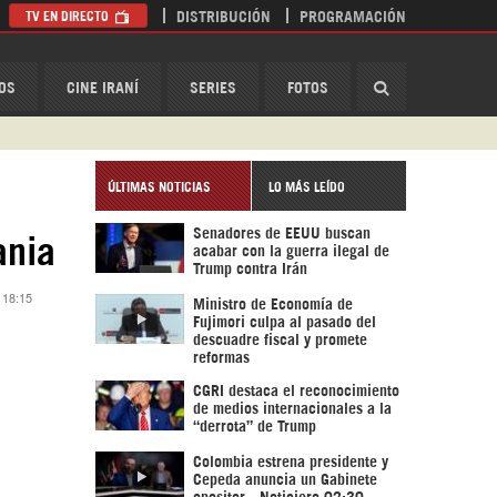
TV EN DIRECTO
DISTRIBUCIÓN
PROGRAMACIÓN
HispanTV
OS
CINE IRANÍ
SERIES
FOTOS
ÚLTIMAS NOTICIAS
LO MÁS LEÍDO
Senadores de EEUU buscan
ania
acabar con la guerra ilegal de
Trump contra Irán
 18:15
Ministro de Economía de
Fujimori culpa al pasado del
descuadre fiscal y promete
reformas
CGRI destaca el reconocimiento
de medios internacionales a la
“derrota” de Trump
Colombia estrena presidente y
Cepeda anuncia un Gabinete
opositor - Noticiero 02:30