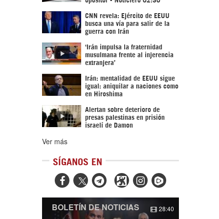
CNN revela: Ejército de EEUU
busca una vía para salir de la
guerra con Irán
‘Irán impulsa la fraternidad
musulmana frente al injerencia
extranjera’
Irán: mentalidad de EEUU sigue
igual: aniquilar a naciones como
en Hiroshima
Alertan sobre deterioro de
presas palestinas en prisión
israelí de Damon
Ver más
SÍGANOS EN



BOLETÍN DE NOTICIAS
28:40