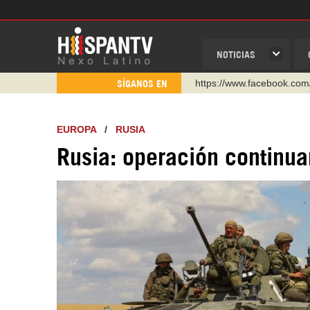
NOTICIAS
https://www.facebook.com
SÍGANOS EN
https://www.youtube.com/
http://twitter.com/nexo_lat
EUROPA
/
RUSIA
https://t.me/hispantvcanal
Rusia: operación continua
https://urmedium.com/c/h
WhatsApp y Viber: +98 92
Instagram como: hispan_t