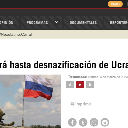
RADIO
OPINIÓN
PROGRAMAS
DOCUMENTALES
REPORTER
/Nexolatino.Canal
@nexo_latino
ino
rá hasta desnazificación de Ucr
ispantv
viernes, 3 de marzo de 2023
Publicada:
1 79 29 404
•
A
A
v
Imprimir