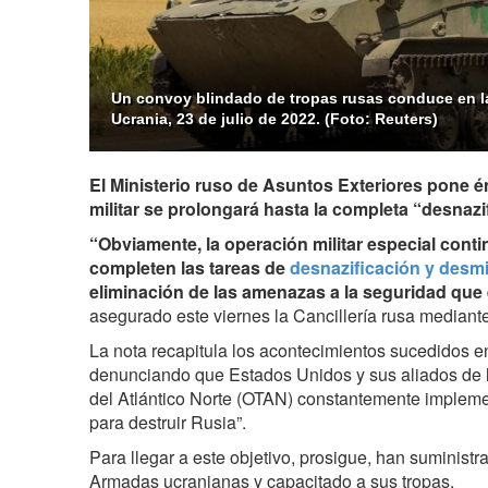
Un convoy blindado de tropas rusas conduce en la
Ucrania, 23 de julio de 2022. (Foto: Reuters)
El Ministerio ruso de Asuntos Exteriores pone é
militar se prolongará hasta la completa “desnazi
“Obviamente, la operación militar especial cont
completen las tareas de
desnazificación y desmi
eliminación de las amenazas a la seguridad que 
asegurado este viernes la Cancillería rusa median
La nota recapitula los acontecimientos sucedidos en 
denunciando que Estados Unidos y sus aliados de l
del Atlántico Norte (OTAN) constantemente impleme
para destruir Rusia”.
Para llegar a este objetivo, prosigue, han suminis
Armadas ucranianas y capacitado a sus tropas.