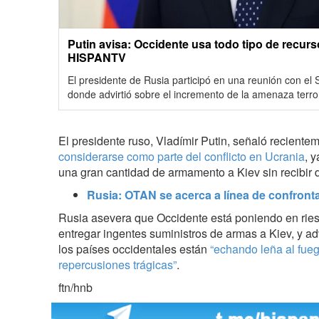
Putin avisa: Occidente usa todo tipo de recur
HISPANTV
El presidente de Rusia participó en una reunión con el 
donde advirtió sobre el incremento de la amenaza terror
El presidente ruso, Vladímir Putin, señaló reciente
considerarse como parte del conflicto en Ucrania
, 
una gran cantidad de armamento a Kiev sin recibir 
Rusia: OTAN se acerca a línea de confrontac
Rusia asevera que Occidente está poniendo en ries
entregar ingentes suministros de armas a Kiev, y ad
los países occidentales están
“echando leña al fuego
repercusiones trágicas”
.
ftn/hnb