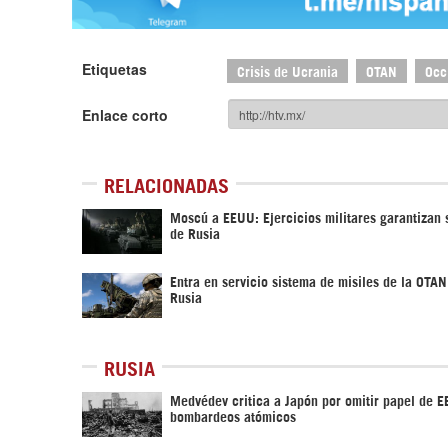
Etiquetas
Crisis de Ucrania
OTAN
Occ
Enlace corto
RELACIONADAS
Moscú a EEUU: Ejercicios militares garantizan 
de Rusia
Entra en servicio sistema de misiles de la OTA
Rusia
RUSIA
Medvédev critica a Japón por omitir papel de E
bombardeos atómicos