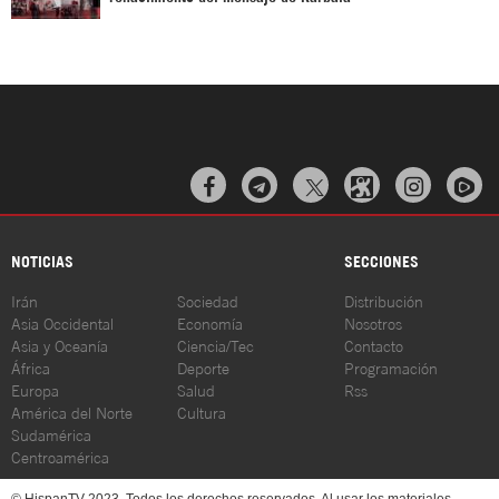



NOTICIAS
SECCIONES
Irán
Sociedad
Distribución
Asia Occidental
Economía
Nosotros
Asia y Oceanía
Ciencia/Tec
Contacto
África
Deporte
Programación
Europa
Salud
Rss
América del Norte
Cultura
Sudamérica
Centroamérica
© HispanTV 2023. Todos los derechos reservados. Al usar los materiales