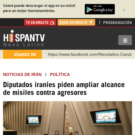
Usted puede descargar el app en su móvil
×
para un mejor funcionamiento.
PROGRAMACIÓN
TV EN DIRECTO
RADIO EN DIRECTO
https://www.facebook.com/Nexolatino.Canal
SÍGANOS EN
https://www.youtube.com/@nexo_latino
http://twitter.com/nexo_latino
NOTICIAS DE IRÁN
/
POLÍTICA
https://t.me/hispantvcanal
Diputados iraníes piden ampliar alcance
https://urmedium.com/c/hispantv
de misiles contra agresores
WhatsApp y Viber: +98 921 79 29 404
Instagram como: hispan_tv