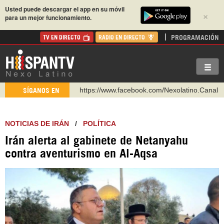
Usted puede descargar el app en su móvil
×
para un mejor funcionamiento.
PROGRAMACIÓN
TV EN DIRECTO
RADIO EN DIRECTO
https://www.facebook.com/Nexolatino.Canal
SÍGANOS EN
https://www.youtube.com/@nexo_latino
http://twitter.com/nexo_latino
NOTICIAS DE IRÁN
/
POLÍTICA
https://t.me/hispantvcanal
Irán alerta al gabinete de Netanyahu
https://urmedium.com/c/hispantv
contra aventurismo en Al-Aqsa
WhatsApp y Viber: +98 921 79 29 404
Instagram como: hispan_tv