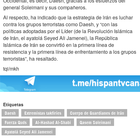
Occidental, es decir, Daesh, gracias a los esfuerzos del
general Soleimani y sus compañeros.
Al respecto, ha indicado que la estrategia de lrán es luchar
contra los grupos terroristas como Daesh, y “con las
políticas adoptadas por el Líder (de la Revolución Islámica
de Irán, el ayatolá Seyed Ali Jamenei), la República
Islámica de Irán se convirtió en la primera línea de
resistencia y la primera línea de enfrentamiento a los grupos
terroristas”, ha resaltado.
tqi/mkh
Etiquetas
Daesh
Extremistas takfiríes
Cuerpo de Guardianes de Irán
Fuerza Quds
Al-Hashad Al-Shabi
Qasem Soleimani
Ayatolá Seyed Ali Jamenei