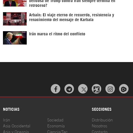
belicosa de Trump contra Irán siempre termina en
retroceso?
Arbaín: El viaje eterno de recuerdo, resistencia y
renacimiento del mensaje de Karbala
Irán marca el ritmo del conflicto



NOTICIAS
SECCIONES
Irán
Sociedad
Distribución
Asia Occidental
Economía
Nosotros
Asia y Oceanía
Ciencia/Tec
Contacto