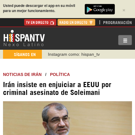
Usted puede descargar el app en su móvil
×
para un mejor funcionamiento.
PROGRAMACIÓN
TV EN DIRECTO
RADIO EN DIRECTO
Instagram como: hispan_tv
SÍGANOS EN
https://www.facebook.com/Nexolatino.Canal
https://www.youtube.com/@nexo_latino
http://twitter.com/nexo_latino
NOTICIAS DE IRÁN
/
POLÍTICA
https://t.me/hispantvcanal
Irán insiste en enjuiciar a EEUU por
https://urmedium.com/c/hispantv
criminal asesinato de Soleimani
WhatsApp y Viber: +98 921 79 29 404