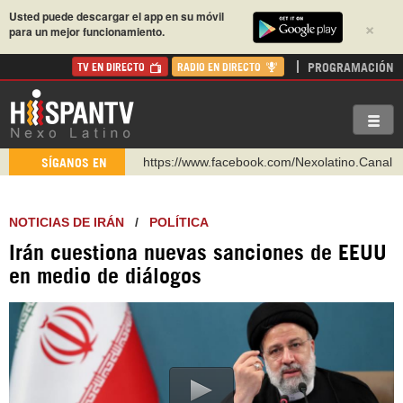
Usted puede descargar el app en su móvil
×
para un mejor funcionamiento.
PROGRAMACIÓN
TV EN DIRECTO
RADIO EN DIRECTO
https://www.facebook.com/Nexolatino.Canal
SÍGANOS EN
https://www.youtube.com/@nexo_latino
http://twitter.com/nexo_latino
NOTICIAS DE IRÁN
/
POLÍTICA
https://t.me/hispantvcanal
Irán cuestiona nuevas sanciones de EEUU
https://urmedium.com/c/hispantv
en medio de diálogos
WhatsApp y Viber: +98 921 79 29 404
Instagram como: hispan_tv