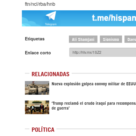
ftn/ncl/rba/hnb
Etiquetas
Ali Shamjani
Sionismo
Daes
Enlace corto
RELACIONADAS
Nueva explosión golpea convoy militar de EEUU
‘Trump reclamó el crudo iraquí para recompens
de guerra’
POLÍTICA