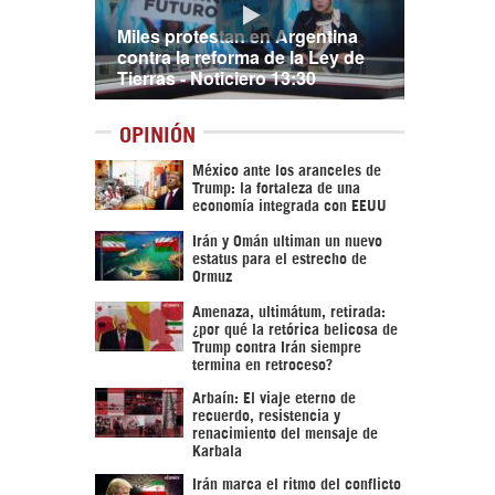
Miles protestan en Argentina
contra la reforma de la Ley de
Tierras - Noticiero 13:30
OPINIÓN
México ante los aranceles de
Trump: la fortaleza de una
economía integrada con EEUU
Irán y Omán ultiman un nuevo
estatus para el estrecho de
Ormuz
Amenaza, ultimátum, retirada:
¿por qué la retórica belicosa de
Trump contra Irán siempre
termina en retroceso?
Arbaín: El viaje eterno de
recuerdo, resistencia y
renacimiento del mensaje de
Karbala
Irán marca el ritmo del conflicto