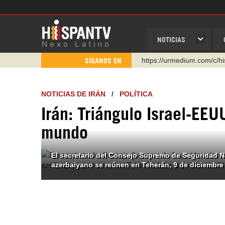
NOTICIAS
https://urmedium.com/c/h
SÍGANOS EN
WhatsApp y Viber: +98 92
Instagram como: hispan_t
NOTICIAS DE IRÁN
/
POLÍTICA
https://www.facebook.com
Irán: Triángulo Israel-EE
https://www.youtube.com/
mundo
http://twitter.com/nexo_lat
https://t.me/hispantvcanal
El secretario del Consejo Supremo de Seguridad Nac
azerbaiyano se reúnen en Teherán, 9 de diciembre 