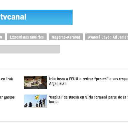
h
Extremistas takfiríes
Nagorno-Karabaj
Ayatolá Seyed Ali Jame
 en Irak
Irán insta a EEUU a retirar “pronto” a sus tropa
Afganistán
ar gastos
‘Capital’ de Daesh en Siria formará parte de la
kurda