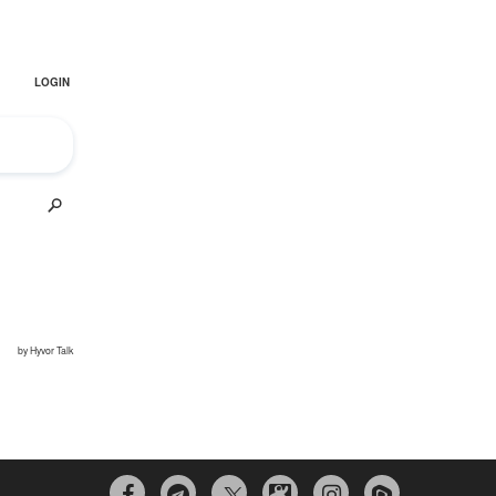


