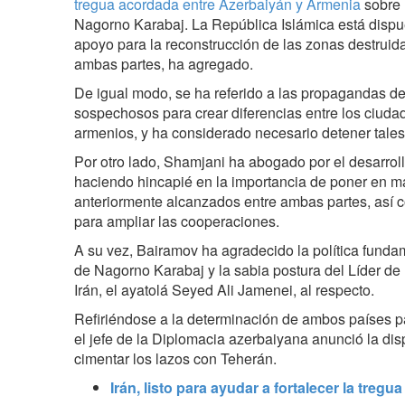
tregua acordada entre Azerbaiyán y Armenia
sobre 
Nagorno Karabaj. La República Islámica está dispue
apoyo para la reconstrucción de las zonas destruida
ambas partes, ha agregado.
De igual modo, se ha referido a las propagandas d
sospechosos para crear diferencias entre los ciud
armenios, y ha considerado necesario detener tales 
Por otro lado, Shamjani ha abogado por el desarrol
haciendo hincapié en la importancia de poner en m
anteriormente alcanzados entre ambas partes, así
para ampliar las cooperaciones.
A su vez, Bairamov ha agradecido la política fundam
de Nagorno Karabaj y la sabia postura del Líder de
Irán, el ayatolá Seyed Ali Jamenei, al respecto.
Refiriéndose a la determinación de ambos países par
el jefe de la Diplomacia azerbaiyana anunció la di
cimentar los lazos con Teherán.
Irán, listo para ayudar a fortalecer la tre