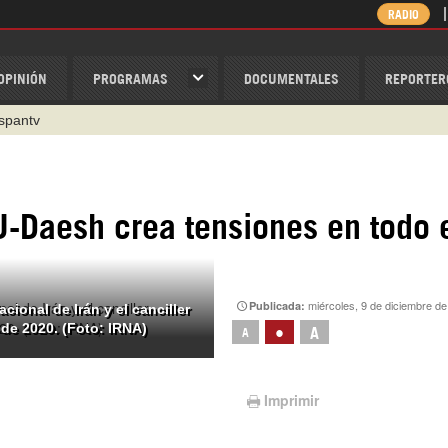
RADIO
OPINIÓN
PROGRAMAS
DOCUMENTALES
REPORTER
ispantv
1 79 29 404
v
/Nexolatino.Canal
UU-Daesh crea tensiones en todo 
@nexo_latino
ino
miércoles, 9 de diciembre d
Publicada:
ional de Irán y el canciller
de 2020. (Foto: IRNA)
•
A
A
Imprimir