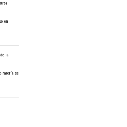
otros
¿Cómo será el Golfo Pérsico sin EEUU?
to en
 de la
Irán pide “tolerancia cero” ante ataques
piratería de
contra instalaciones nucleares | Detrás de
la Razón