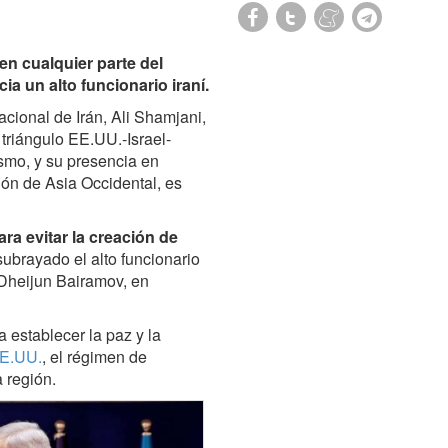
en cualquier parte del
a un alto funcionario iraní.
cional de Irán, Ali Shamjani,
 triángulo EE.UU.-Israel-
smo, y su presencia en
ión de Asia Occidental, es
ra evitar la creación de
subrayado el alto funcionario
 Dheijun Bairamov, en
a establecer la paz y la
EE.UU.
, el régimen de
a región.