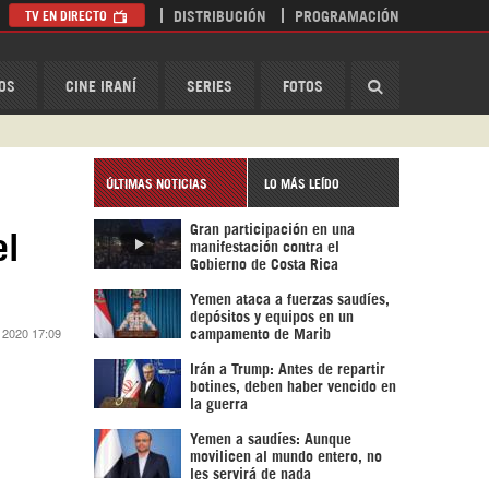
TV EN DIRECTO
DISTRIBUCIÓN
PROGRAMACIÓN
HispanTV
OS
CINE IRANÍ
SERIES
FOTOS
ÚLTIMAS NOTICIAS
LO MÁS LEÍDO
Gran participación en una
el
manifestación contra el
Gobierno de Costa Rica
Yemen ataca a fuerzas saudíes,
depósitos y equipos en un
e 2020 17:09
campamento de Marib
Irán a Trump: Antes de repartir
botines, deben haber vencido en
la guerra
Yemen a saudíes: Aunque
movilicen al mundo entero, no
les servirá de nada