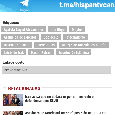
Etiquetas
Ayatolá Seyed Ali Jamenei
Irán Elige
Mayles
Asamblea de Expertos
Occidente
Imperialismo
Qasem Soleimani
Fuerza Quds
Cuerpo de Guardianes de Irán
Crisis de Irak
Hasan Rohani
Revolución Islámica
Enlace corto
RELACIONADAS
Irán avisa que no dudará ni por un momento en
defenderse ante EEUU
Asesinato de Soleimani afectará posición de EEUU en