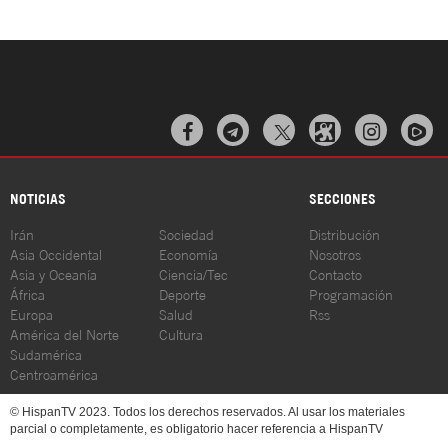



NOTICIAS
SECCIONES
Irán
Sociedad
Distribución
Asia Occidental
Economía
Nosotros
Asia y Oceanía
Ciencia/Tec
Contacto
África
Deporte
Programación
Europa
Salud
Rss
América del Norte
Cultura
Sudamérica
Centroamérica
© HispanTV 2023. Todos los derechos reservados. Al usar los materiales
parcial o completamente, es obligatorio hacer referencia a HispanTV