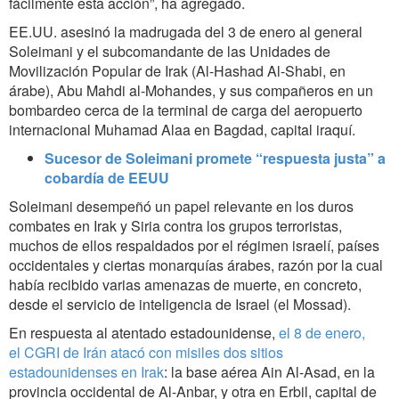
fácilmente esta acción”, ha agregado.
EE.UU. asesinó la madrugada del 3 de enero al general
Soleimani y el subcomandante de las Unidades de
Movilización Popular de Irak (Al-Hashad Al-Shabi, en
árabe), Abu Mahdi al-Mohandes, y sus compañeros en un
bombardeo cerca de la terminal de carga del aeropuerto
internacional Muhamad Alaa en Bagdad, capital iraquí.
Sucesor de Soleimani promete “respuesta justa” a
cobardía de EEUU
Soleimani desempeñó un papel relevante en los duros
combates en Irak y Siria contra los grupos terroristas,
muchos de ellos respaldados por el régimen israelí, países
occidentales y ciertas monarquías árabes, razón por la cual
había recibido varias amenazas de muerte, en concreto,
desde el servicio de inteligencia de Israel (el Mossad).
En respuesta al atentado estadounidense,
el 8 de enero,
el CGRI de Irán atacó con misiles dos sitios
estadounidenses en Irak
: la base aérea Ain Al-Asad, en la
provincia occidental de Al-Anbar, y otra en Erbil, capital de