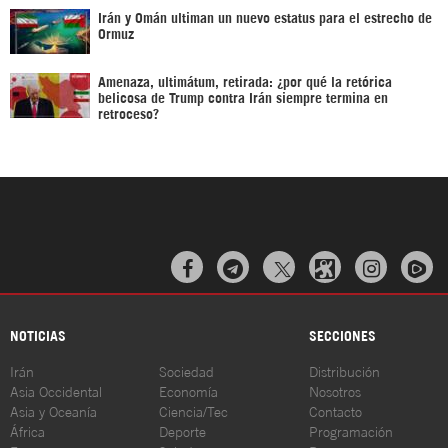
Irán y Omán ultiman un nuevo estatus para el estrecho de
Ormuz
Amenaza, ultimátum, retirada: ¿por qué la retórica
belicosa de Trump contra Irán siempre termina en
retroceso?



NOTICIAS
SECCIONES
Irán
Sociedad
Distribución
Asia Occidental
Economía
Nosotros
Asia y Oceanía
Ciencia/Tec
Contacto
África
Deporte
Programación