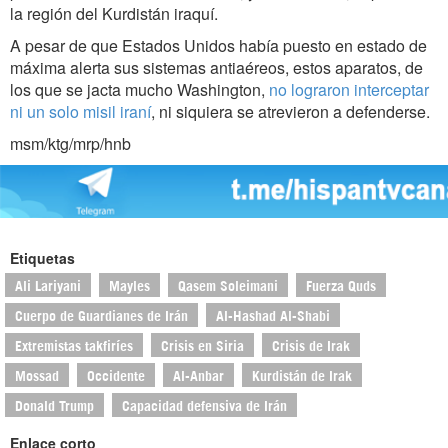
la región del Kurdistán iraquí.
A pesar de que Estados Unidos había puesto en estado de
máxima alerta sus sistemas antiaéreos, estos aparatos, de
los que se jacta mucho Washington,
no lograron interceptar
ni un solo misil iraní
, ni siquiera se atrevieron a defenderse.
msm/ktg/mrp/hnb
Etiquetas
Ali Lariyani
Mayles
Qasem Soleimani
Fuerza Quds
Cuerpo de Guardianes de Irán
Al-Hashad Al-Shabi
Extremistas takfiríes
Crisis en Siria
Crisis de Irak
Mossad
Occidente
Al-Anbar
Kurdistán de Irak
Donald Trump
Capacidad defensiva de Irán
Enlace corto