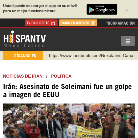
Usted puede descargar el app en su móvil
×
para un mejor funcionamiento.
PROGRAMACIÓN
TV EN DIRECTO
RADIO EN DIRECTO
https://www.facebook.com/Nexolatino.Canal
SÍGANOS EN
https://www.youtube.com/@nexo_latino
http://twitter.com/nexo_latino
NOTICIAS DE IRÁN
/
POLÍTICA
https://t.me/hispantvcanal
Irán: Asesinato de Soleimani fue un golpe
https://urmedium.com/c/hispantv
a imagen de EEUU
WhatsApp y Viber: +98 921 79 29 404
Instagram como: hispan_tv