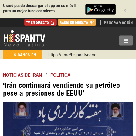
Usted puede descargar el app en su móvil
×
para un mejor funcionamiento.
PROGRAMACIÓN
TV EN DIRECTO
RADIO EN DIRECTO
https://t.me/hispantvcanal
SÍGANOS EN
https://urmedium.com/c/hispantv
WhatsApp y Viber: +98 921 79 29 404
NOTICIAS DE IRÁN
/
POLÍTICA
Instagram como: hispan_tv
‘Irán continuará vendiendo su petróleo
https://www.facebook.com/Nexolatino.Canal
pese a presiones de EEUU’
https://www.youtube.com/@nexo_latino
http://twitter.com/nexo_latino