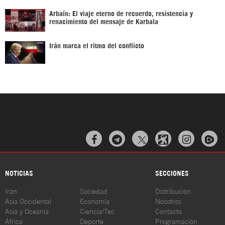
Arbaín: El viaje eterno de recuerdo, resistencia y
renacimiento del mensaje de Karbala
Irán marca el ritmo del conflicto



NOTICIAS
SECCIONES
Irán
Sociedad
Distribución
Asia Occidental
Economía
Nosotros
Asia y Oceanía
Ciencia/Tec
Contacto
África
Deporte
Programación