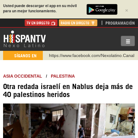
Usted puede descargar el app en su móvil
×
para un mejor funcionamiento.
PROGRAMACIÓN
TV EN DIRECTO
RADIO EN DIRECTO
https://www.facebook.com/Nexolatino.Canal
SÍGANOS EN
https://www.youtube.com/@nexo_latino
http://twitter.com/nexo_latino
ASIA OCCIDENTAL
/
PALESTINA
https://t.me/hispantvcanal
Otra redada israelí en Nablus deja más de
https://urmedium.com/c/hispantv
40 palestinos heridos
WhatsApp y Viber: +98 921 79 29 404
Instagram como: hispan_tv