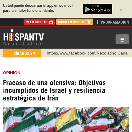
Usted puede descargar el app en su móvil
×
para un mejor funcionamiento.
PROGRAMACIÓN
TV EN DIRECTO
RADIO EN DIRECTO
https://www.facebook.com/Nexolatino.Canal
SÍGANOS EN
https://www.youtube.com/@nexo_latino
http://twitter.com/nexo_latino
OPINIÓN
https://t.me/hispantvcanal
Fracaso de una ofensiva: Objetivos
https://urmedium.com/c/hispantv
incumplidos de Israel y resiliencia
WhatsApp y Viber: +98 921 79 29 404
estratégica de Irán
Instagram como: hispan_tv