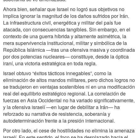
Ahora bien, señalar que Israel no logró sus objetivos no
implica ignorar la magnitud de los daños sufridos por Irán.
La infraestructura civil, energética y militar del país fue
atacada, con consecuencias tangibles. Sin embargo, en el
contexto de una guerra híbrida y altamente asimétrica, la
mera supervivencia institucional, militar y simbólica de la
República Islámica —tras una ofensiva masiva y coordinada
por dos potencias nucleares— constituye, desde la óptica
iraní, una victoria estratégica en toda regla.
Israel obtuvo “éxitos tácticos innegables”, como la
eliminación de altos mandos militares, pero dichos logros no
se tradujeron en ventajas sostenibles ni en una modificación
real del equilibrio estratégico regional. La correlación de
fuerzas en Asia Occidental no ha variado significativamente,
y la ofensiva israelí —en lugar de debilitar a Irán— ha
reforzado su narrativa de resistencia, soberanía y
autodeterminación frente a la presión internacional.
Por otro lado, el cese de hostilidades no elimina la amenaza
israelí. En este sentido, el foco se ha desplazado hacia el