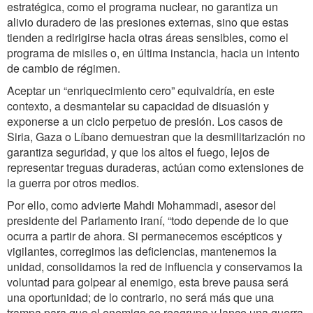
estratégica, como el programa nuclear, no garantiza un
alivio duradero de las presiones externas, sino que estas
tienden a redirigirse hacia otras áreas sensibles, como el
programa de misiles o, en última instancia, hacia un intento
de cambio de régimen.
Aceptar un “enriquecimiento cero” equivaldría, en este
contexto, a desmantelar su capacidad de disuasión y
exponerse a un ciclo perpetuo de presión. Los casos de
Siria, Gaza o Líbano demuestran que la desmilitarización no
garantiza seguridad, y que los altos el fuego, lejos de
representar treguas duraderas, actúan como extensiones de
la guerra por otros medios.
Por ello, como advierte Mahdi Mohammadi, asesor del
presidente del Parlamento iraní, “todo depende de lo que
ocurra a partir de ahora. Si permanecemos escépticos y
vigilantes, corregimos las deficiencias, mantenemos la
unidad, consolidamos la red de influencia y conservamos la
voluntad para golpear al enemigo, esta breve pausa será
una oportunidad; de lo contrario, no será más que una
trampa para que el enemigo se reagrupe y lance una guerra