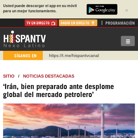
Usted puede descargar el app en su móvil
×
para un mejor funcionamiento.
PROGRAMACIÓN
TV EN DIRECTO
RADIO EN DIRECTO
https://t.me/hispantvcanal
SÍGANOS EN
https://urmedium.com/c/hispantv
WhatsApp y Viber: +98 921 79 29 404
SITIO
/
NOTICIAS DESTACADAS
Instagram como: hispan_tv
‘Irán, bien preparado ante desplome
https://www.facebook.com/Nexolatino.Canal
global del mercado petrolero’
https://www.youtube.com/@nexo_latino
http://twitter.com/nexo_latino