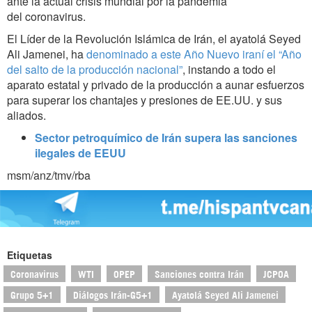
ante la actual crisis mundial por la pandemia
del coronavirus.
El Líder de la Revolución Islámica de Irán, el ayatolá Seyed
Ali Jamenei, ha
denominado a este Año Nuevo iraní el “Año
del salto de la producción nacional”
, instando a todo el
aparato estatal y privado de la producción a aunar esfuerzos
para superar los chantajes y presiones de EE.UU. y sus
aliados.
Sector petroquímico de Irán supera las sanciones
ilegales de EEUU
msm/anz/tmv/rba
Etiquetas
Coronavirus
WTI
OPEP
Sanciones contra Irán
JCPOA
Grupo 5+1
Diálogos Irán-G5+1
Ayatolá Seyed Ali Jamenei