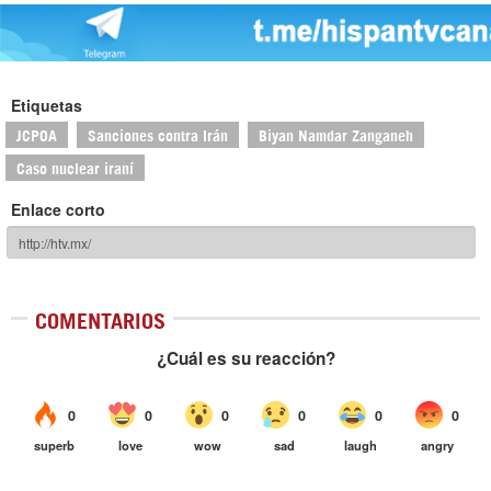
Etiquetas
JCPOA
Sanciones contra Irán
Biyan Namdar Zanganeh
Caso nuclear iraní
Enlace corto
COMENTARIOS