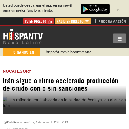
Usted puede descargar el app en su móvil
×
para un mejor funcionamiento.
PROGRAMACIÓN
TV EN DIRECTO
RADIO EN DIRECTO
https://t.me/hispantvcanal
SÍGANOS EN
https://urmedium.com/c/hispantv
WhatsApp y Viber: +98 921 79 29 404
NOCATEGORY
Instagram como: hispan_tv
Irán sigue a ritmo acelerado producción
https://www.facebook.com/Nexolatino.Canal
de crudo con o sin sanciones
https://www.youtube.com/@nexo_latino
http://twitter.com/nexo_latino
martes, 1 de junio de 2021 2:19
Publicada:
Imprimir