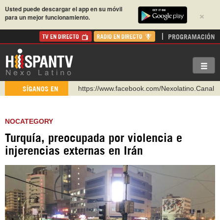
Usted puede descargar el app en su móvil
×
para un mejor funcionamiento.
PROGRAMACIÓN
TV EN DIRECTO
RADIO EN DIRECTO
https://www.facebook.com/Nexolatino.Canal
SÍGANOS EN
https://www.youtube.com/@nexo_latino
http://twitter.com/nexo_latino
NOCATEGORY
https://t.me/hispantvcanal
Turquía, preocupada por violencia e
https://urmedium.com/c/hispantv
injerencias externas en Irán
WhatsApp y Viber: +98 921 79 29 404
Instagram como: hispan_tv