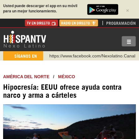
Usted puede descargar el app en su móvil
×
para un mejor funcionamiento.
PROGRAMACIÓN
TV EN DIRECTO
RADIO EN DIRECTO
https://www.facebook.com/Nexolatino.Canal
https://www.youtube.com/@nexo_latino
SÍGANOS EN
http://twitter.com/nexo_latino
https://t.me/hispantvcanal
AMÉRICA DEL NORTE
/
MÉXICO
https://urmedium.com/c/hispantv
Hipocresía: EEUU ofrece ayuda contra
WhatsApp y Viber: +98 921 79 29 404
narco y arma a cárteles
Instagram como: hispan_tv