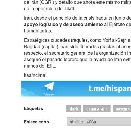
de Irán (CGRI) y detalló que ahora este mismo militar
de la operación de Tikrit.
Irán, desde el principio de la crisis iraquí en junio
apoyo logístico y de asesoramiento
al Ejército d
humanitarias.
Estratégicas ciudades iraquíes, como Yorf al-Sajr, 
Bagdad (capital), han sido liberadas gracias al ases
respecto, el secretario general de la organización i
aseguró el pasado febrero que la ayuda de Irán evi
manos del EIIL.
kaa/ncl/nal
Etiquetas
Tikrit
Salah Al-Din
Qasem S
Enlace corto