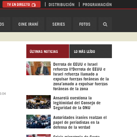
TV EN DIRECTO
DISTRIBUCIÓN
PROGRAMACIÓN
HispanTV
OS
CINE IRANÍ
SERIES
FOTOS
ÚLTIMAS NOTICIAS
LO MÁS LEÍDO
Derrota de EEUU e Israel
refuerza ll‘Derrota de EEUU e
Israel refuerza llamado a
expulsar fuerzas foráneas de la
zona’amado a expulsar fuerzas
foráneas de la zona
6:04
Ansarolá cuestiona la
legitimidad del Consejo de
Seguridad de la ONU
Autoridades iraníes realzan el
papel de periodistas en la
defensa de la verdad
Crisis migratoria de Ceuta