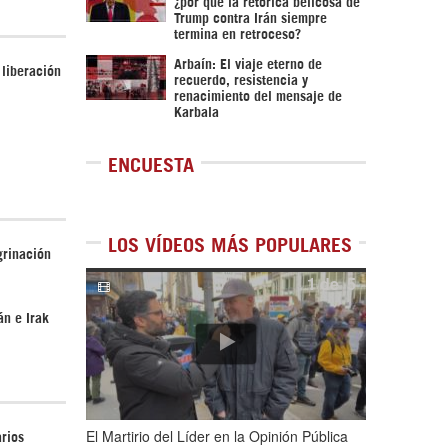
¿por qué la retórica belicosa de
Trump contra Irán siempre
termina en retroceso?
Arbaín: El viaje eterno de
 liberación
recuerdo, resistencia y
renacimiento del mensaje de
Karbala
ENCUESTA
LOS VÍDEOS MÁS POPULARES
grinación
1
de
5
án e Irak
El Martirio del Líder en la Opinión Pública
arios