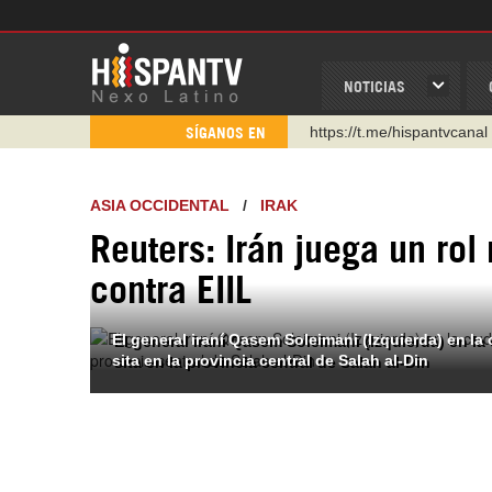
NOTICIAS
https://urmedium.com/c/h
SÍGANOS EN
WhatsApp y Viber: +98 92
Instagram como: hispan_t
ASIA OCCIDENTAL
/
IRAK
https://www.facebook.com
Reuters: Irán juega un ro
https://www.youtube.com/
contra EIIL
http://twitter.com/nexo_lat
https://t.me/hispantvcanal
El general iraní Qasem Soleimani (Izquierda) en la
sita en la provincia central de Salah al-Din