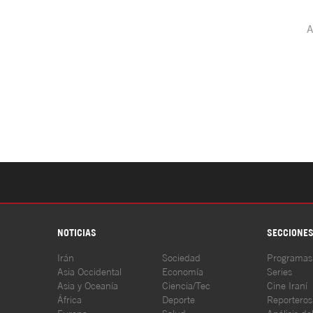
NOTICIAS
SECCIONE
Irán
Sociedad
Programas
Asia Occidental
Economía
Series
Asia y Oceanía
Ciencia/Tec
Cine Iraní
África
Deporte
Reporteros
Europa
Salud
Análisis de