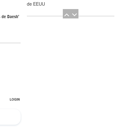
de EEUU
s de Daesh’
El Hombre eterno | Parte 2
CGRI de Irán asesta duros golpes a EEUU
con ataque simultáneo en Asia Occidental |
Detrás de la Razón