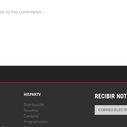
S
HISPANTV
RECIBIR NOT
Distribución
Nosotros
Contacto
Programación
l día
Rss