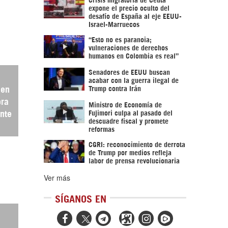
expone el precio oculto del
desafío de España al eje EEUU-
Israel-Marruecos
“Esto no es paranoia;
vulneraciones de derechos
humanos en Colombia es real”
Senadores de EEUU buscan
acabar con la guerra ilegal de
 en
Trump contra Irán
ora
Ministro de Economía de
nte
Fujimori culpa al pasado del
descuadre fiscal y promete
reformas
CGRI: reconocimiento de derrota
de Trump por medios refleja
labor de prensa revolucionaria
Ver más
SÍGANOS EN


