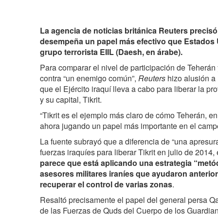
La agencia de noticias británica Reuters precisó
desempeña un papel más efectivo que Estados U
grupo terrorista EIIL (Daesh, en árabe).
Para comparar el nivel de participación de Teherán
contra “un enemigo común”,
Reuters
hizo alusión a 
que el Ejército iraquí lleva a cabo para liberar la pr
y su capital, Tikrit.
“Tikrit es el ejemplo más claro de cómo Teherán, e
ahora jugando un papel más importante en el campo 
La fuente subrayó que a diferencia de “una apresurad
fuerzas iraquíes para liberar Tikrit en julio de 2014,
parece que está aplicando una estrategia “metó
asesores militares iraníes que ayudaron anterior
recuperar el control de varias zonas
.
Resaltó precisamente el papel del general persa 
de las Fuerzas de Quds del Cuerpo de los Guardian