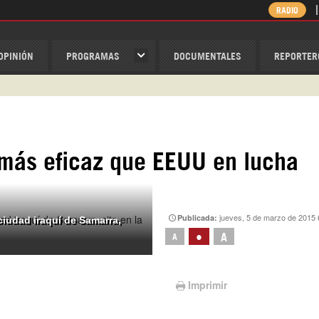
RADIO
OPINIÓN
PROGRAMAS
DOCUMENTALES
REPORTER
ispantv
1 79 29 404
v
/Nexolatino.Canal
l más eficaz que EEUU en lucha
@nexo_latino
ino
jueves, 5 de marzo de 2015 
Publicada:
 ciudad iraquí de Samarra,
•
A
A
Imprimir