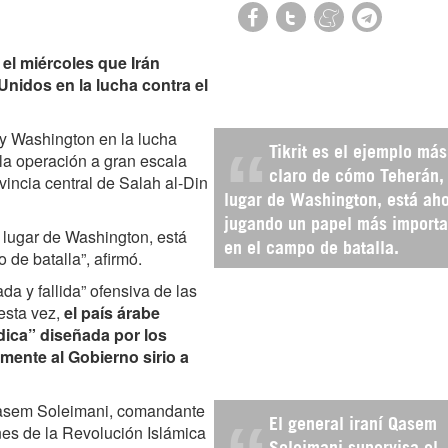
 el miércoles que Irán
nidos en la lucha contra el
 y Washington en la lucha
Tikrit es el ejemplo más
la operación a gran escala
claro de cómo Teherán,
ovincia central de Salah al-Din
lugar de Washington, está ah
jugando un papel más importa
n lugar de Washington, está
en el campo de batalla.
de batalla”, afirmó.
a y fallida” ofensiva de las
 esta vez,
el país árabe
dica” diseñada por los
mente al Gobierno sirio a
Qasem Soleimani, comandante
El general iraní Qasem
es de la Revolución Islámica
Soleimani supervisa el