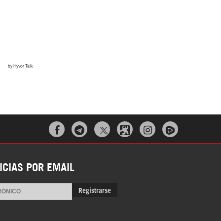
¿Cómo será el Golfo Pérsico sin EEUU?



Irán pide “tolerancia cero” ante ataques
ICIAS POR EMAIL
contra instalaciones nucleares | Detrás de
la Razón
Registrarse