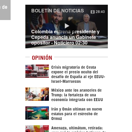
n de
BOLETÍN DE NOTICIAS
28:40
Colombia estrena presidente y
Cepeda anuncia un Gabinete
opositor - Noticiero 02:30
OPINIÓN
Crisis migratoria de Ceuta
expone el precio oculto del
desafío de España al eje EEUU-
Israel-Marruecos
México ante los aranceles de
Trump: la fortaleza de una
economía integrada con EEUU
Irán y Omán ultiman un nuevo
estatus para el estrecho de
Ormuz
Amenaza, ultimátum, retirada: