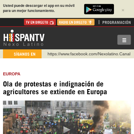
Usted puede descargar el app en su móvil
×
para un mejor funcionamiento.
PROGRAMACIÓN
TV EN DIRECTO
RADIO EN DIRECTO
https://www.facebook.com/Nexolatino.Canal
https://www.youtube.com/@nexo_latino
SÍGANOS EN
http://twitter.com/nexo_latino
https://t.me/hispantvcanal
EUROPA
https://urmedium.com/c/hispantv
Ola de protestas e indignación de
WhatsApp y Viber: +98 921 79 29 404
agricultores se extiende en Europa
Instagram como: hispan_tv