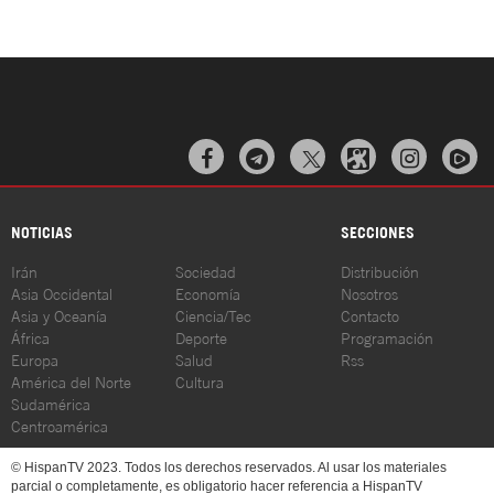



NOTICIAS
SECCIONES
Irán
Sociedad
Distribución
Asia Occidental
Economía
Nosotros
Asia y Oceanía
Ciencia/Tec
Contacto
África
Deporte
Programación
Europa
Salud
Rss
América del Norte
Cultura
Sudamérica
Centroamérica
© HispanTV 2023. Todos los derechos reservados. Al usar los materiales
parcial o completamente, es obligatorio hacer referencia a HispanTV