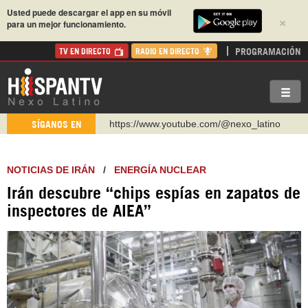
Usted puede descargar el app en su móvil
×
para un mejor funcionamiento.
PROGRAMACIÓN
TV EN DIRECTO
RADIO EN DIRECTO
https://www.youtube.com/@nexo_latino
SÍGANOS EN
http://twitter.com/nexo_latino
https://t.me/hispantvcanal
NOTICIAS DE IRÁN
/
ENERGÍA NUCLEAR
https://urmedium.com/c/hispantv
Irán descubre “chips espías en zapatos de
WhatsApp y Viber: +98 921 79 29 404
inspectores de AIEA”
Instagram como: hispan_tv
https://www.facebook.com/Nexolatino.Canal