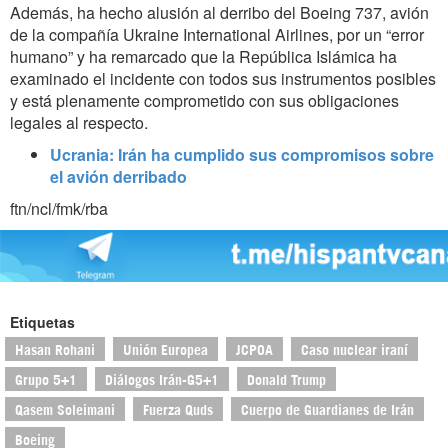
Además, ha hecho alusión al derribo del Boeing 737, avión
de la compañía Ukraine International Airlines, por un “error
humano” y ha remarcado que la República Islámica ha
examinado el incidente con todos sus instrumentos posibles
y está plenamente comprometido con sus obligaciones
legales al respecto.
Ucrania: Irán ha cumplido sus compromisos sobre
el avión derribado
ftn/ncl/fmk/rba
Etiquetas
Hasan Rohani
Unión Europea
JCPOA
Caso nuclear iraní
Grupo 5+1
Diálogos Irán-G5+1
Donald Trump
Qasem Soleimani
Fuerza Quds
Cuerpo de Guardianes de Irán
Boeing