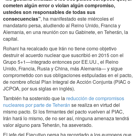
cometen algún error o violan algún compromiso,
ustedes son responsables de todas sus
consecuencias”
, ha manifestado este miércoles el
mandatario persa, aludiendo al Reino Unido, Francia y
Alemania, en una reunión con su Gabinete, en Teherán, la
capital.
Rohani ha recalcado que Irán no tiene como objetivo
destruir el acuerdo nuclear que suscribió en 2015 con el
Grupo 5+1—integrado entonces por EE.UU., el Reino
Unido, Francia, Rusia y China, más Alemania— y sigue
comprometido con sus obligaciones estipuladas en el pacto,
de nombre oficial Plan Integral de Acción Conjunta (PIAC o
JCPOA, por sus siglas en inglés).
También ha sostenido que la
reducción de compromisos
nucleares por parte de Teherán
se realiza en virtud del
mismo pacto. Si los firmantes del pacto vuelven al PIAC,
Irán hará lo mismo, de no ser así, ninguna amenaza tendrá
valor alguno para Teherán, ha aseverado.
El jefe del Ejecutivo persa ha recordado a los europeos que