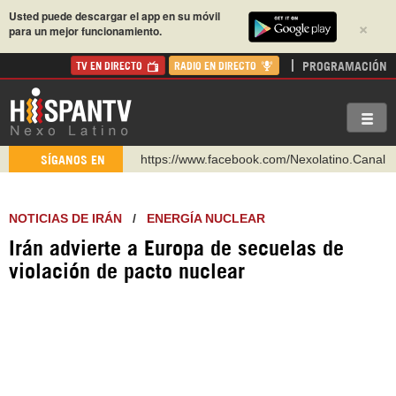
Usted puede descargar el app en su móvil
×
para un mejor funcionamiento.
PROGRAMACIÓN
TV EN DIRECTO
RADIO EN DIRECTO
https://www.facebook.com/Nexolatino.Canal
SÍGANOS EN
https://www.youtube.com/@nexo_latino
http://twitter.com/nexo_latino
NOTICIAS DE IRÁN
/
ENERGÍA NUCLEAR
https://t.me/hispantvcanal
Irán advierte a Europa de secuelas de
https://urmedium.com/c/hispantv
violación de pacto nuclear
WhatsApp y Viber: +98 921 79 29 404
Instagram como: hispan_tv