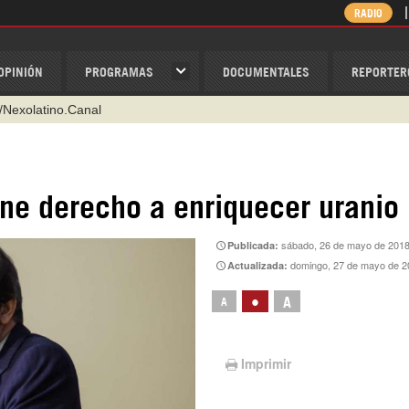
RADIO
OPINIÓN
PROGRAMAS
DOCUMENTALES
REPORTER
/Nexolatino.Canal
@nexo_latino
ino
ne derecho a enriquecer uranio
ispantv
sábado, 26 de mayo de 2018
Publicada:
1 79 29 404
domingo, 27 de mayo de 2
Actualizada:
v
•
A
A
Imprimir