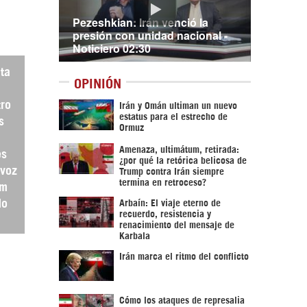
Pezeshkian: Irán venció la
presión con unidad nacional -
Noticiero 02:30
nta
OPINIÓN
tro
Irán y Omán ultiman un nuevo
estatus para el estrecho de
s
Ormuz
Amenaza, ultimátum, retirada:
es
¿por qué la retórica belicosa de
avoz
Trump contra Irán siempre
termina en retroceso?
am
do
Arbaín: El viaje eterno de
recuerdo, resistencia y
renacimiento del mensaje de
Karbala
Irán marca el ritmo del conflicto
Cómo los ataques de represalia