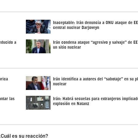
Inaceptable: Irán denuncia a ONU ataque de E
central nuclear Darjoveyn
educido a
Irán condena ataque “agresivo y salvaje” de E
un sitio nuclear
brica
Irán identifica a autores del “sabotaje” en su p
nuclear
ntar las
Irán: Habrá secuelas para extranjeros implicad
explosión en Natanz