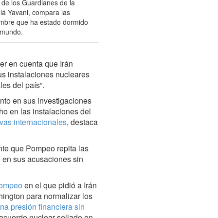
 de los Guardianes de la
olá Yavani, compara las
hombre que ha estado dormido
l mundo.
r en cuenta que Irán
us instalaciones nucleares
les del país”.
anto en sus investigaciones
ho en las instalaciones del
vas internacionales
, destaca
ente que Pompeo repita las
 en sus acusaciones sin
Pompeo
en el que pidió a Irán
ington para normalizar los
na presión financiera sin
 acuerdo nuclear sellado en