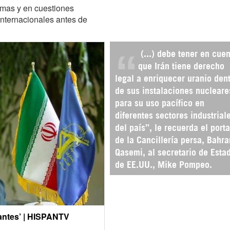
temas y en cuestiones
internacionales antes de
(...) debe tener en cue
que Irán tiene derecho
legal a enriquecer uranio den
de sus instalaciones nucleare
para su uso pacífico en
diferentes sectores industrial
del país”, le recuerda el port
de la Cancillería persa, Bahr
Qasemi, al secretario de Esta
de EE.UU., Mike Pompeo.
antes’ | HISPANTV