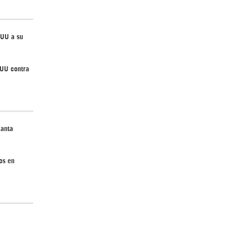
EUU a su
Irán pide “tolerancia cero” ante ataques
contra instalaciones nucleares | Detrás de
EUU contra
la Razón
lanta
“Cobarde crimen de guerra”: Irán denuncia
os en
ataque de EEUU a su hospital infantil |
Detrás de la Razón