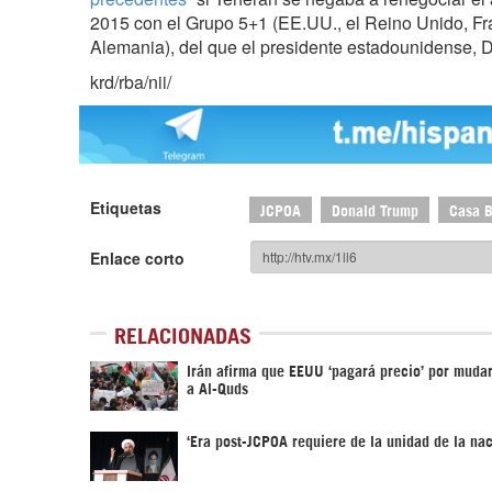
2015 con el Grupo 5+1 (EE.UU., el Reino Unido, Fr
Alemania), del que el presidente estadounidense, D
krd/rba/nii/
Etiquetas
JCPOA
Donald Trump
Casa 
Enlace corto
RELACIONADAS
Irán afirma que EEUU ‘pagará precio’ por muda
a Al-Quds
‘Era post-JCPOA requiere de la unidad de la nac