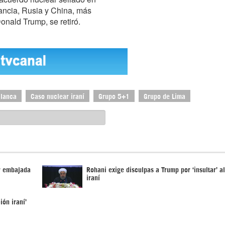
ancia, Rusia y China, más
onald Trump, se retiró.
Blanca
Caso nuclear iraní
Grupo 5+1
Grupo de Lima
r embajada
Rohani exige disculpas a Trump por ‘insultar’ a
iraní
ión iraní’