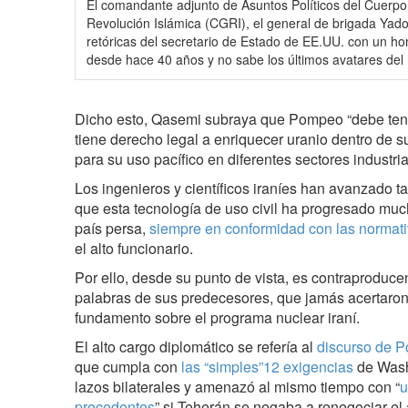
El comandante adjunto de Asuntos Políticos del Cuerpo
Revolución Islámica (CGRI), el general de brigada Yad
retóricas del secretario de Estado de EE.UU. con un 
desde hace 40 años y no sabe los últimos avatares de
Dicho esto, Qasemi subraya que Pompeo “debe tene
tiene derecho legal a enriquecer uranio dentro de s
para su uso pacífico en diferentes sectores industria
Los ingenieros y científicos iraníes han avanzado t
que esta tecnología de uso civil ha progresado muc
país persa,
siempre en conformidad con las normati
el alto funcionario.
Por ello, desde su punto de vista, es contraproduc
palabras de sus predecesores, que jamás acertaron
fundamento sobre el programa nuclear iraní.
El alto cargo diplomático se refería al
discurso de 
que cumpla con
las “simples”12 exigencias
de Wash
lazos bilaterales y amenazó al mismo tiempo con “
u
precedentes
” si Teherán se negaba a renegociar el