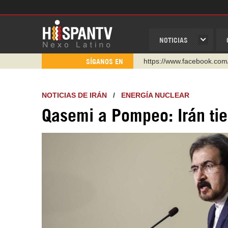
NOTICIAS
https://www.facebook.com
SÍGANOS EN
https://www.youtube.com/
http://twitter.com/nexo_lat
NOTICIAS DE IRÁN
/
ENERGÍA NUCLEAR
https://t.me/hispantvcanal
Qasemi a Pompeo: Irán tie
https://urmedium.com/c/h
WhatsApp y Viber: +98 92
Instagram como: hispan_t