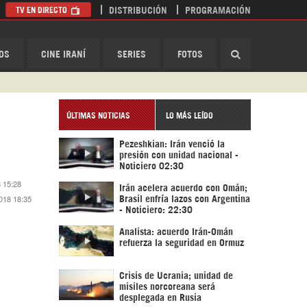
TV EN DIRECTO
DISTRIBUCIÓN
PROGRAMACIÓN
HispanTV
OS
CINE IRANÍ
SERIES
FOTOS
ÚLTIMAS NOTICIAS
LO MÁS LEÍDO
Pezeshkian: Irán venció la
presión con unidad nacional -
Noticiero 02:30
 15:28
Irán acelera acuerdo con Omán;
018 18:35
Brasil enfría lazos con Argentina
- Noticiero: 22:30
Analista: acuerdo Irán-Omán
refuerza la seguridad en Ormuz
Crisis de Ucrania; unidad de
misiles norcoreana será
desplegada en Rusia