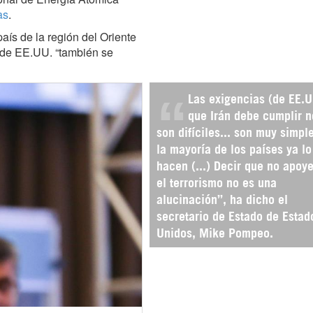
as
.
aís de la región del Oriente
 de EE.UU. “también se
Las exigencias (de EE.U
que Irán debe cumplir n
son difíciles... son muy simpl
la mayoría de los países ya lo
hacen (...) Decir que no apoy
el terrorismo no es una
alucinación”, ha dicho el
secretario de Estado de Estad
Unidos, Mike Pompeo.