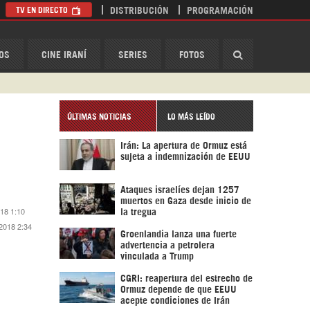
TV EN DIRECTO
DISTRIBUCIÓN
PROGRAMACIÓN
HispanTV
OS
CINE IRANÍ
SERIES
FOTOS
ÚLTIMAS NOTICIAS
LO MÁS LEÍDO
Irán: La apertura de Ormuz está
sujeta a indemnización de EEUU
Ataques israelíes dejan 1257
muertos en Gaza desde inicio de
018 1:10
la tregua
2018 2:34
Groenlandia lanza una fuerte
advertencia a petrolera
vinculada a Trump
CGRI: reapertura del estrecho de
Ormuz depende de que EEUU
acepte condiciones de Irán