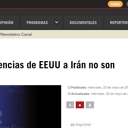
RADIO
OPINIÓN
PROGRAMAS
DOCUMENTALES
REPORTER
/Nexolatino.Canal
@nexo_latino
ino
encias de EEUU a Irán no son
ispantv
1 79 29 404
v
miércoles, 23 de mayo de 2
Publicada:
miércoles, 23 de mayo de 
Actualizada:
•
A
A
Imprimir