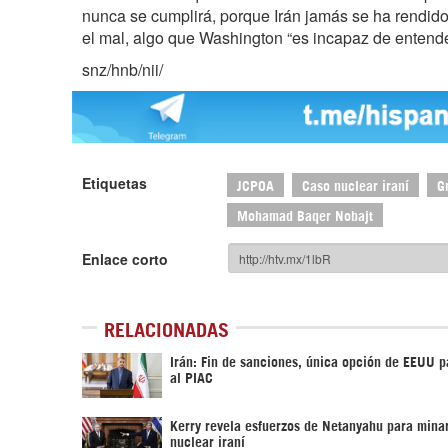
nunca se cumplirá, porque Irán jamás se ha rendido 
el mal, algo que Washington “es incapaz de entende
snz/hnb/nii/
Etiquetas
JCPOA
Caso nuclear iraní
G
Mohamad Baqer Nobajt
Enlace corto
RELACIONADAS
Irán: Fin de sanciones, única opción de EEUU p
al PIAC
Kerry revela esfuerzos de Netanyahu para mina
nuclear iraní