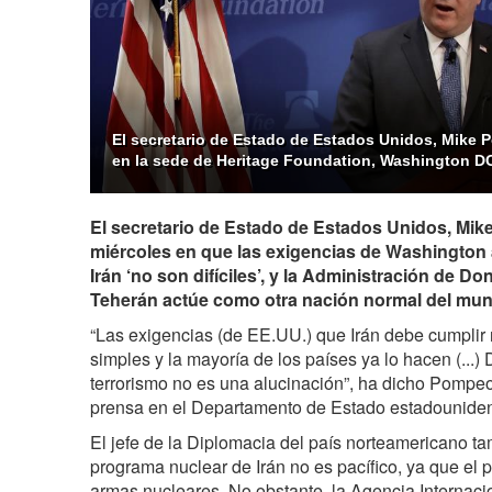
El secretario de Estado de Estados Unidos, Mike 
en la sede de Heritage Foundation, Washington DC
El secretario de Estado de Estados Unidos, Mike
miércoles en que las exigencias de Washington 
Irán ‘no son difíciles’, y la Administración de D
Teherán actúe como otra nación normal del mu
“Las exigencias (de EE.UU.) que Irán debe cumplir n
simples y la mayoría de los países ya lo hacen (...)
terrorismo no es una alucinación”, ha dicho Pompe
prensa en el Departamento de Estado estadounide
El jefe de la Diplomacia del país norteamericano t
programa nuclear de Irán no es pacífico, ya que el 
armas nucleares. No obstante, la Agencia Internac