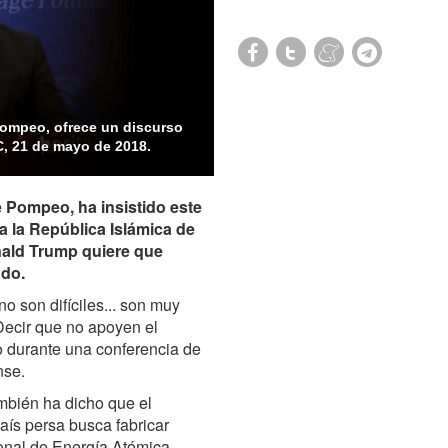
Pompeo, ofrece un discurso
, 21 de mayo de 2018.
 Pompeo, ha insistido este
a la República Islámica de
onald Trump quiere que
ndo.
o son difíciles... son muy
 Decir que no apoyen el
o durante una conferencia de
nse.
ambién ha dicho que el
país persa busca fabricar
ional de Energía Atómica