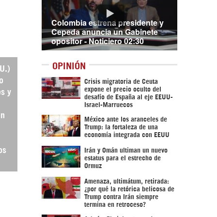
Colombia estrena presidente y
Cepeda anuncia un Gabinete
opositor - Noticiero 02:30
OPINIÓN
U.)
o
Crisis migratoria de Ceuta
expone el precio oculto del
es y
desafío de España al eje EEUU-
Israel-Marruecos
en
México ante los aranceles de
Trump: la fortaleza de una
economía integrada con EEUU
os
Irán y Omán ultiman un nuevo
estatus para el estrecho de
Ormuz
Amenaza, ultimátum, retirada:
¿por qué la retórica belicosa de
Trump contra Irán siempre
termina en retroceso?