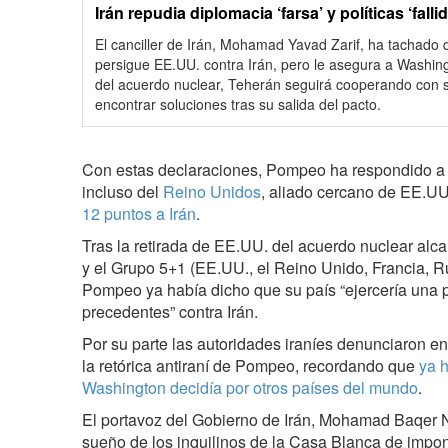
Irán repudia diplomacia ‘farsa’ y políticas ‘fa
El canciller de Irán, Mohamad Yavad Zarif, ha tachado d
persigue EE.UU. contra Irán, pero le asegura a Washin
del acuerdo nuclear, Teherán seguirá cooperando con s
encontrar soluciones tras su salida del pacto.
Con estas declaraciones, Pompeo ha respondido a la
incluso del
Reino Unidos
, aliado cercano de EE.UU
12 puntos a Irán
.
Tras la retirada de EE.UU. del acuerdo nuclear al
y el Grupo 5+1 (EE.UU., el Reino Unido, Francia, 
Pompeo ya había dicho que su país “ejercería una p
precedentes” contra Irán.
Por su parte las autoridades iraníes denunciaron e
la retórica antiraní de Pompeo, recordando que
ya 
Washington decidía por otros países del mundo
.
El portavoz del Gobierno de Irán, Mohamad Baqer No
sueño de los inquilinos de la Casa Blanca de impon