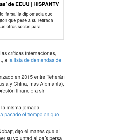
llidas’ de EEUU | HISPANTV
e ‘farsa’ la diplomacia que
gton que pese a su retirada
us otros socios para
s críticas internaciones,
., a
la lista de demandas de
canzado en 2015 entre Teherán
Rusia y China, más Alemania),
resión financiera sin
n la misma jornada
ha pasado el tiempo en que
bajt, dijo el martes que el
er su voluntad al país persa