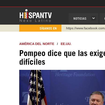
NOTICIAS
https://www.facebook.com
SÍGANOS EN
https://www.youtube.com/
http://twitter.com/nexo_lat
AMÉRICA DEL NORTE
/
EE.UU.
https://t.me/hispantvcanal
Pompeo dice que las exig
https://urmedium.com/c/h
difíciles
WhatsApp y Viber: +98 92
Instagram como: hispan_t