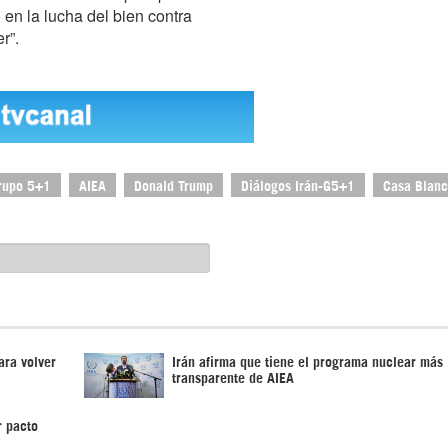
en la lucha del bien contra
r”.
rupo 5+1
AIEA
Donald Trump
Diálogos Irán-G5+1
Casa Blan
ara volver
Irán afirma que tiene el programa nuclear más
transparente de AIEA
r pacto