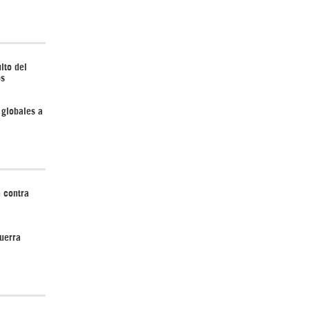
¿Cómo será el Golfo Pérsico sin EEUU?
lto del
os
 globales a
Irán pide “tolerancia cero” ante ataques
 contra
contra instalaciones nucleares | Detrás de
la Razón
uerra