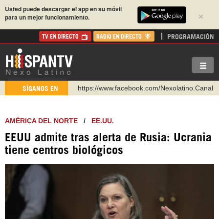
Usted puede descargar el app en su móvil
×
para un mejor funcionamiento.
PROGRAMACIÓN
TV EN DIRECTO
RADIO EN DIRECTO
https://www.facebook.com/Nexolatino.Canal
SÍGANOS EN
https://www.youtube.com/@nexo_latino
http://twitter.com/nexo_latino
AMÉRICA DEL NORTE
/
EE.UU.
https://t.me/hispantvcanal
EEUU admite tras alerta de Rusia: Ucrania
https://urmedium.com/c/hispantv
tiene centros biológicos
WhatsApp y Viber: +98 921 79 29 404
Instagram como: hispan_tv