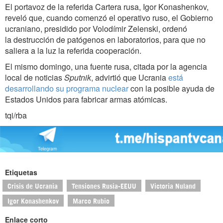
El portavoz de la referida Cartera rusa, Igor Konashenkov,
reveló que, cuando comenzó el operativo ruso, el Gobierno
ucraniano, presidido por Volodímir Zelenski, ordenó
la destrucción de patógenos en laboratorios, para que no
saliera a la luz la referida cooperación.
El mismo domingo, una fuente rusa, citada por la agencia
local de noticias
Sputnik
, advirtió que Ucrania
está
desarrollando su programa nuclear
con la posible ayuda de
Estados Unidos para fabricar armas atómicas.
tqi/rba
Etiquetas
Crisis de Ucrania
Tensiones Rusia-EEUU
Victoria Nuland
Igor Konashenkov
Marco Rubio
Enlace corto