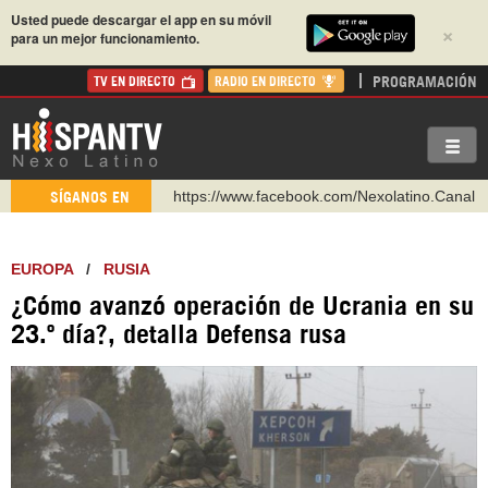
Usted puede descargar el app en su móvil
×
para un mejor funcionamiento.
PROGRAMACIÓN
TV EN DIRECTO
RADIO EN DIRECTO
https://www.facebook.com/Nexolatino.Canal
SÍGANOS EN
https://www.youtube.com/@nexo_latino
http://twitter.com/nexo_latino
EUROPA
/
RUSIA
https://t.me/hispantvcanal
¿Cómo avanzó operación de Ucrania en su
https://urmedium.com/c/hispantv
23.º día?, detalla Defensa rusa
WhatsApp y Viber: +98 921 79 29 404
Instagram como: hispan_tv