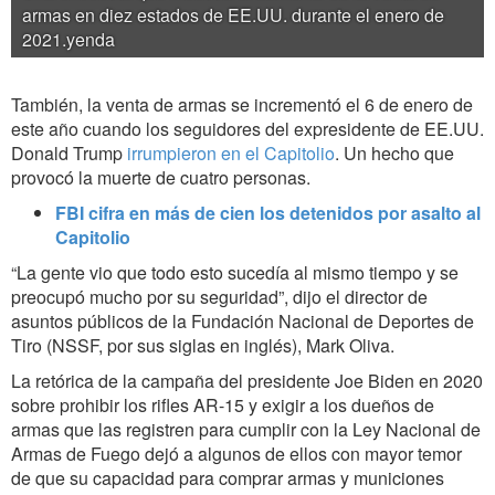
armas en diez estados de EE.UU. durante el enero de
2021.yenda
También, la venta de armas se incrementó el 6 de enero de
este año cuando los
seguidores de
l expresidente de EE.UU.
Donald Trump
irrumpieron en el Capitolio
. Un hecho que
provocó la muerte de cuatro personas
.
FBI cifra en más de cien los detenidos por asalto al
Capitolio
“La gente vio que todo esto sucedía al mismo tiempo y se
preocupó mucho por su seguridad”, dijo el director de
asuntos públicos de la Fundación Nacional de Deportes de
Tiro
(NSSF, por sus siglas en inglés),
Mark Oliva
.
La retórica de la campaña del presidente Joe Biden en 2020
sobre prohibir los rifles AR-15 y exigir a los dueños de
armas que las registren para cumplir con la Ley Nacional de
Armas de Fuego dejó a algunos de ellos con mayor temor
de que su capacidad para comprar armas y municiones