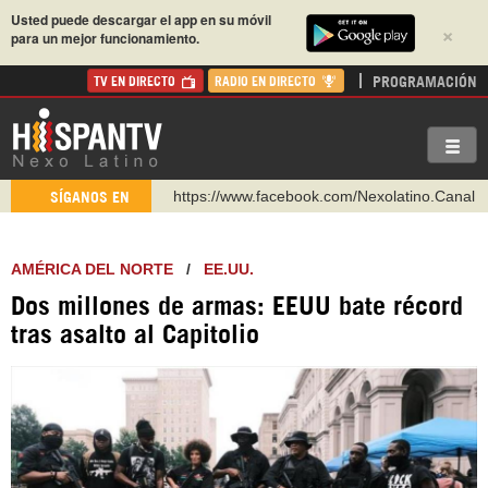
Usted puede descargar el app en su móvil
×
para un mejor funcionamiento.
PROGRAMACIÓN
TV EN DIRECTO
RADIO EN DIRECTO
https://www.facebook.com/Nexolatino.Canal
SÍGANOS EN
https://www.youtube.com/@nexo_latino
http://twitter.com/nexo_latino
AMÉRICA DEL NORTE
/
EE.UU.
https://t.me/hispantvcanal
Dos millones de armas: EEUU bate récord
https://urmedium.com/c/hispantv
tras asalto al Capitolio
WhatsApp y Viber: +98 921 79 29 404
Instagram como: hispan_tv