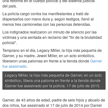
una reforma en el cuerpo policial y del sistema judicial
del país.
La policía cargó contra los manifestantes y trató de
dispersarlos con mano dura y, según testigos, llenó al
menos tres camionetas con las personas detenidas.
Los indignados realizaron un minuto de silencio por las
víctimas y una sentada en reclamo del "fin de la brutalidad
policial".
Temprano en el día, Legacy Miller, la hija más pequeña de
Garner, y su madre, Jewel Miller, en un acto simbólico,
liberaron unas palomas en frente a la tienda donde
Garner
fue asesinado
.
Legacy Miller, la hija más pequeña de Garner, en un acto
simbólico, libera una paloma en frente a la tienda donde
Garner fue asesinado por la policía. 17 de julio de 2015.
Garner, de 43 años de edad, padre de seis hijos y abuelo de
dos niños, fue asesinado el 17 de julio de 2014 por Daniel