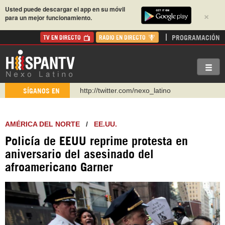
Usted puede descargar el app en su móvil
×
para un mejor funcionamiento.
PROGRAMACIÓN
TV EN DIRECTO
RADIO EN DIRECTO
http://twitter.com/nexo_latino
SÍGANOS EN
https://t.me/hispantvcanal
https://urmedium.com/c/hispantv
AMÉRICA DEL NORTE
/
EE.UU.
WhatsApp y Viber: +98 921 79 29 404
Policía de EEUU reprime protesta en
Instagram como: hispan_tv
aniversario del asesinado del
https://www.facebook.com/Nexolatino.Canal
afroamericano Garner
https://www.youtube.com/@nexo_latino